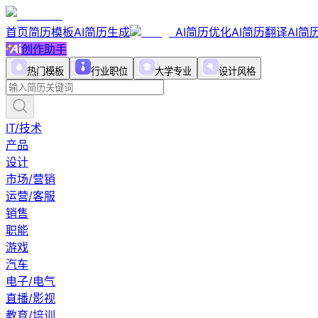
首页
简历模板
AI简历生成
AI简历优化
AI简历翻译
AI简
创作助手
热门模板
行业职位
大学专业
设计风格
IT/技术
产品
设计
市场/营销
运营/客服
销售
职能
游戏
汽车
电子/电气
直播/影视
教育/培训