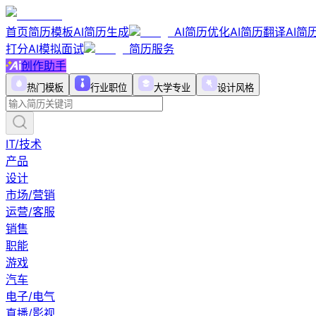
首页
简历模板
AI简历生成
AI简历优化
AI简历翻译
AI简
打分
AI模拟面试
简历服务
创作助手
热门模板
行业职位
大学专业
设计风格
IT/技术
产品
设计
市场/营销
运营/客服
销售
职能
游戏
汽车
电子/电气
直播/影视