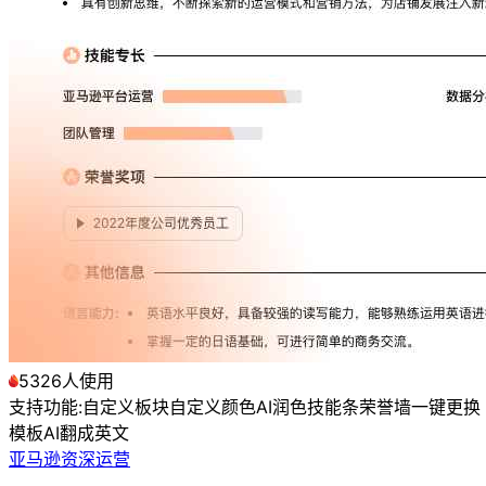
5326人使用
支持功能:
自定义板块
自定义颜色
AI润色
技能条
荣誉墙
一键更换
模板
AI翻成英文
亚马逊资深运营