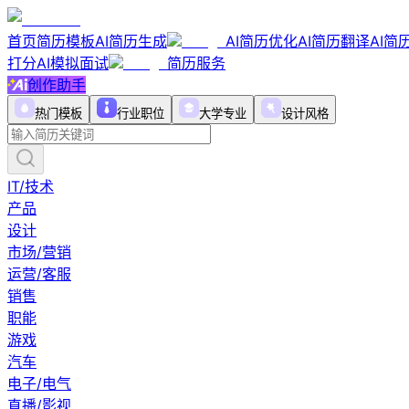
首页
简历模板
AI简历生成
AI简历优化
AI简历翻译
AI简
打分
AI模拟面试
简历服务
创作助手
热门模板
行业职位
大学专业
设计风格
IT/技术
产品
设计
市场/营销
运营/客服
销售
职能
游戏
汽车
电子/电气
直播/影视