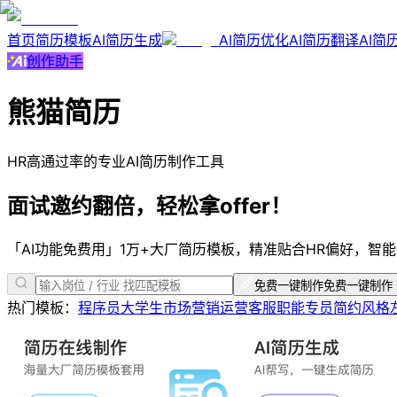
首页
简历模板
AI简历生成
AI简历优化
AI简历翻译
AI简
创作助手
熊猫简历
HR高通过率
的
专业AI简历
制作工具
面试邀约翻倍，轻松拿offer！
「AI功能免费用」1万+大厂简历模板，精准贴合HR偏好，智
免费一键制作
免费一键制作
热门模板：
程序员
大学生
市场营销
运营客服
职能专员
简约风格