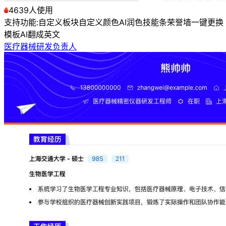
4639人使用
支持功能:
自定义板块
自定义颜色
AI润色
技能条
荣誉墙
一键更换
模板
AI翻成英文
医疗器械研发负责人