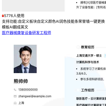
5776人使用
支持功能:
自定义板块
自定义颜色
AI润色
技能条
荣誉墙
一键更换
模板
AI翻成英文
医疗器械康复设备研发工程师