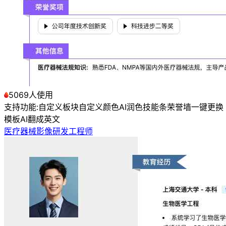
5069人使用
支持功能:
自定义板块
自定义颜色
AI润色
技能条
荣誉墙
一键更换
模板
AI翻成英文
医疗器械影像研发工程师