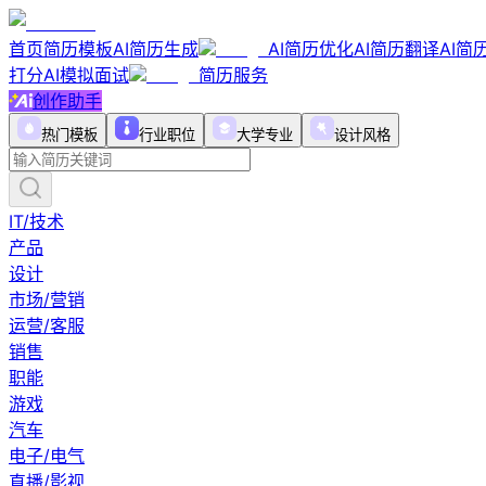
首页
简历模板
AI简历生成
AI简历优化
AI简历翻译
AI简
打分
AI模拟面试
简历服务
创作助手
热门模板
行业职位
大学专业
设计风格
IT/技术
产品
设计
市场/营销
运营/客服
销售
职能
游戏
汽车
电子/电气
直播/影视