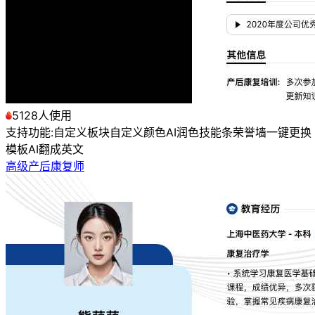
5128人使用
支持功能:
自定义板块
自定义颜色
AI润色
技能条
荣誉墙
一键更换
模板
AI翻成英文
高级产后康复师