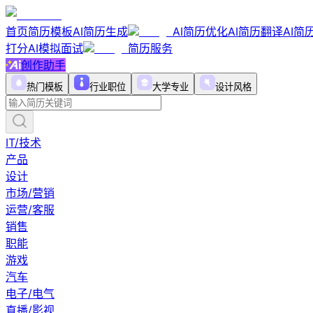
首页
简历模板
AI简历生成
AI简历优化
AI简历翻译
AI简
打分
AI模拟面试
简历服务
创作助手
热门模板
行业职位
大学专业
设计风格
IT/技术
产品
设计
市场/营销
运营/客服
销售
职能
游戏
汽车
电子/电气
直播/影视