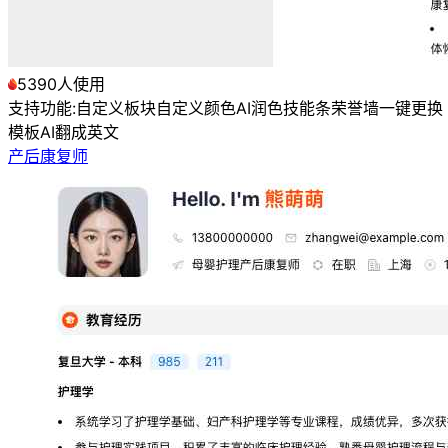
5390人使用
支持功能:
自定义板块
自定义颜色
AI润色
技能条
荣誉墙
一键更换
模板
AI翻成英文
产后康复师