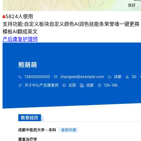
5824人使用
支持功能:
自定义板块
自定义颜色
AI润色
技能条
荣誉墙
一键更换
模板
AI翻成英文
产后康复护理师