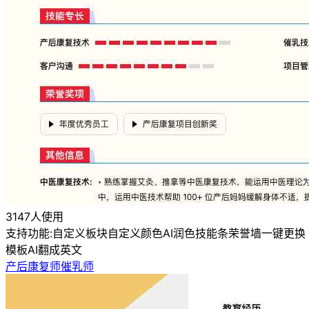
3147人使用
支持功能:
自定义板块
自定义颜色
AI润色
技能条
荣誉墙
一键更换
模板
AI翻成英文
产后康复师催乳师