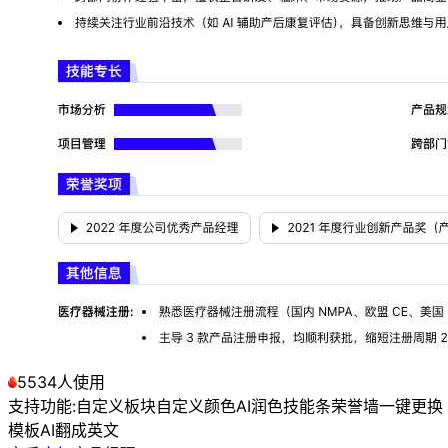
5534人使用
支持功能:
自定义板块
自定义颜色
AI润色
技能条
荣誉墙
一键更换
模板
AI翻成英文