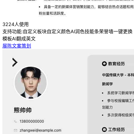
3224人使用
支持功能:
自定义板块
自定义颜色
AI润色
技能条
荣誉墙
一键更换
模板
AI翻成英文
展陈文案策划