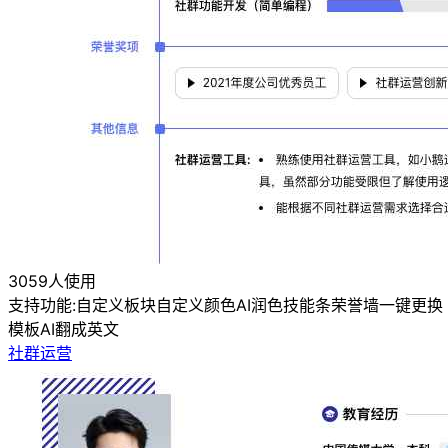
3059人使用
支持功能:
自定义板块
自定义颜色
AI润色
技能条
荣誉墙
一键更换
模板
AI翻成英文
社群运营