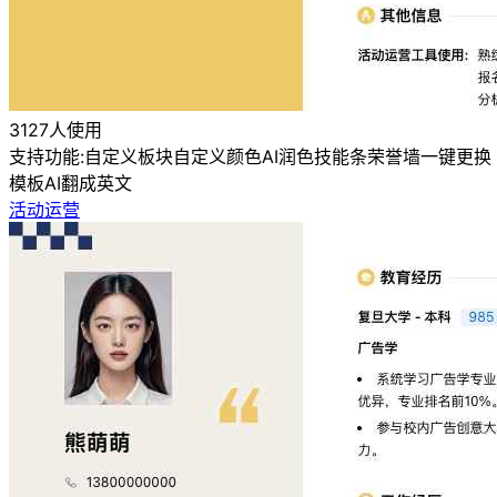
3127人使用
支持功能:
自定义板块
自定义颜色
AI润色
技能条
荣誉墙
一键更换
模板
AI翻成英文
活动运营