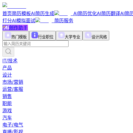
首页
简历模板
AI简历生成
AI简历优化
AI简历翻译
AI简
打分
AI模拟面试
简历服务
创作助手
热门模板
行业职位
大学专业
设计风格
IT/技术
产品
设计
市场/营销
运营/客服
销售
职能
游戏
汽车
电子/电气
直播/影视