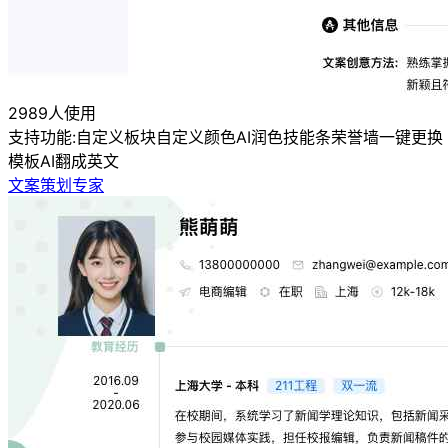
2989人使用
支持功能:
自定义板块
自定义颜色
AI润色
技能条
荣誉墙
一键更换
模板
AI翻成英文
文案策划专家