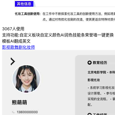
3067人使用
支持功能:
自定义板块
自定义颜色
AI润色
技能条
荣誉墙
一键更换
模板
AI翻成英文
影视歌舞剧化妆师