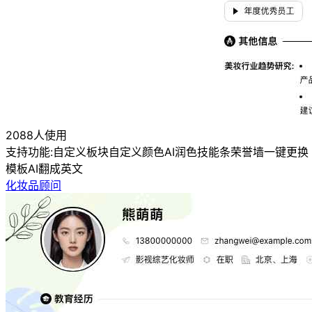
2088人使用
支持功能:
自定义板块
自定义颜色
AI润色
技能条
荣誉墙
一键更换
模板
AI翻成英文
化妆品顾问