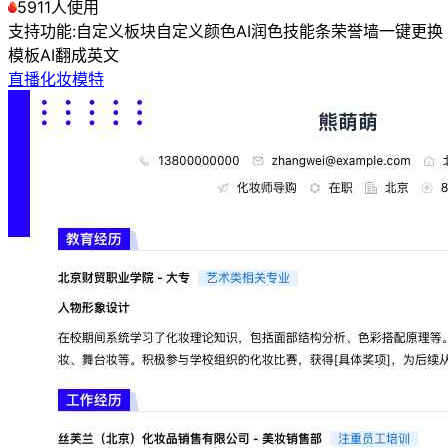
5911人使用
支持功能:
自定义板块
自定义颜色
AI润色
技能条
荣誉墙
一键更换
模板
AI翻成英文
直播化妆模特