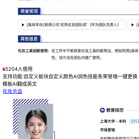
5204人使用
支持功能:
自定义板块
自定义颜色
AI润色
技能条
荣誉墙
一键更换
模板
AI翻成英文
化妆总监