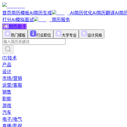
首页
简历模板
AI简历生成
AI简历优化
AI简历翻译
AI简
打分
AI模拟面试
简历服务
创作助手
热门模板
行业职位
大学专业
设计风格
IT/技术
产品
设计
市场/营销
运营/客服
销售
职能
游戏
汽车
电子/电气
直播/影视