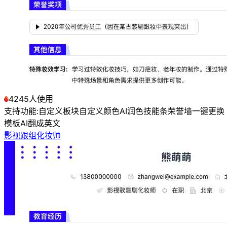
4245人使用
支持功能:
自定义板块
自定义颜色
AI润色
技能条
荣誉墙
一键更换
模板
AI翻成英文
影视跟组化妆师