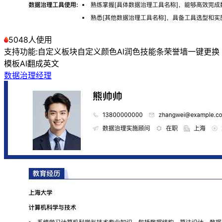
5048人使用
支持功能:
自定义板块
自定义颜色
AI润色
技能条
荣誉墙
一键更换
模板
AI翻成英文
数据治理经理