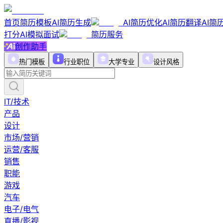
首页
简历模板
AI简历生成
AI简历优化
AI简历翻译
AI简
打分
AI模拟面试
简历服务
创作助手
热门模板
行业职位
大学专业
设计风格
IT/技术
产品
设计
市场/营销
运营/客服
销售
职能
游戏
汽车
电子/电气
直播/影视