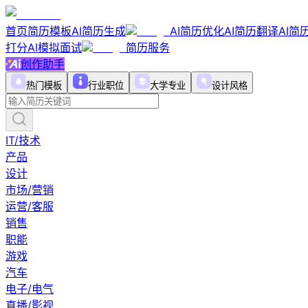
首页
简历模板
AI简历生成
AI简历优化
AI简历翻译
AI简
打分
AI模拟面试
简历服务
创作助手
热门模板
行业职位
大学专业
设计风格
IT/技术
产品
设计
市场/营销
运营/客服
销售
职能
游戏
汽车
电子/电气
直播/影视