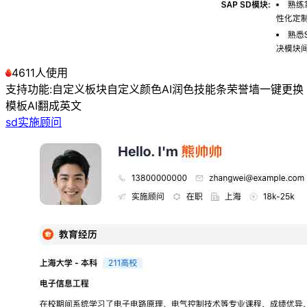
4611人使用
支持功能:
自定义板块
自定义颜色
AI润色
技能条
荣誉墙
一键更换
模板
AI翻成英文
sd实施顾问