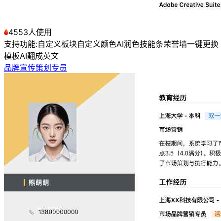
4553人使用
支持功能:
自定义板块
自定义颜色
AI润色
技能条
荣誉墙
一键更换
模板
AI翻成英文
品牌宣传策划专员