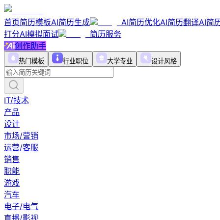
首页
简历模板
AI简历生成
AI简历优化
AI简历翻译
AI简
打分
AI模拟面试
简历服务
创作助手
热门模板
行业职位
大学专业
设计风格
IT/技术
产品
设计
市场/营销
运营/客服
销售
职能
游戏
汽车
电子/电气
直播/影视