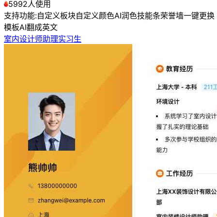
5992人使用
支持功能:
自定义板块
自定义颜色
AI润色
技能条
荣誉墙
一键更换
模板
AI翻成英文
室内设计师助理实习生