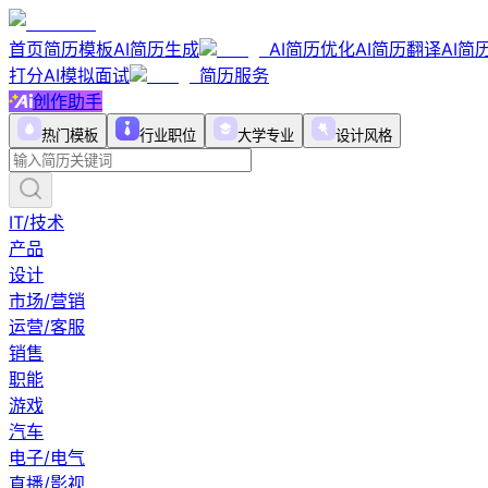
首页
简历模板
AI简历生成
AI简历优化
AI简历翻译
AI简
打分
AI模拟面试
简历服务
创作助手
热门模板
行业职位
大学专业
设计风格
IT/技术
产品
设计
市场/营销
运营/客服
销售
职能
游戏
汽车
电子/电气
直播/影视