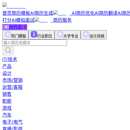
首页
简历模板
AI简历生成
AI简历优化
AI简历翻译
AI简
打分
AI模拟面试
简历服务
创作助手
热门模板
行业职位
大学专业
设计风格
IT/技术
产品
设计
市场/营销
运营/客服
销售
职能
游戏
汽车
电子/电气
直播/影视