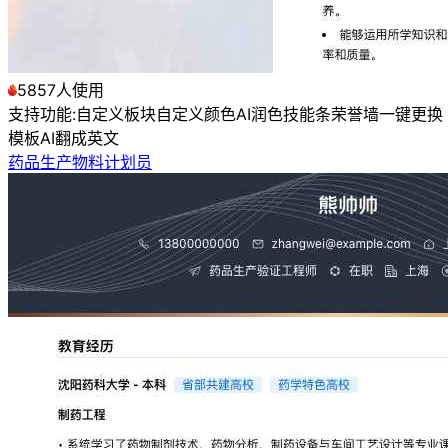
5857人使用
支持功能:
自定义板块
自定义颜色
AI润色
技能条
荣誉墙
一键更换
模板
AI翻成英文
药品生产物料计划员