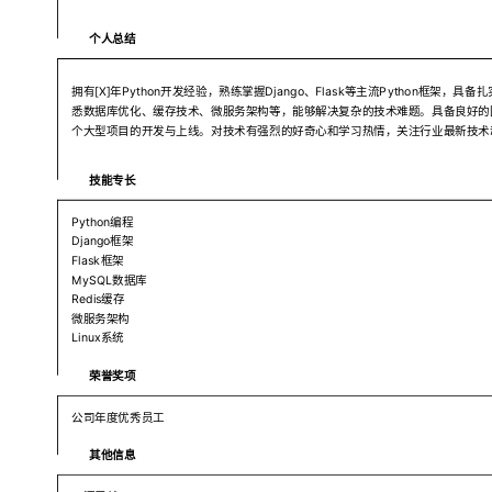
个人总结
拥有[X]年Python开发经验，熟练掌握Django、Flask等主流Python框架
悉数据库优化、缓存技术、微服务架构等，能够解决复杂的技术难题。具备良好的
个大型项目的开发与上线。对技术有强烈的好奇心和学习热情，关注行业最新技术
技能专长
Python编程
Django框架
Flask框架
MySQL数据库
Redis缓存
微服务架构
Linux系统
荣誉奖项
公司年度优秀员工
其他信息