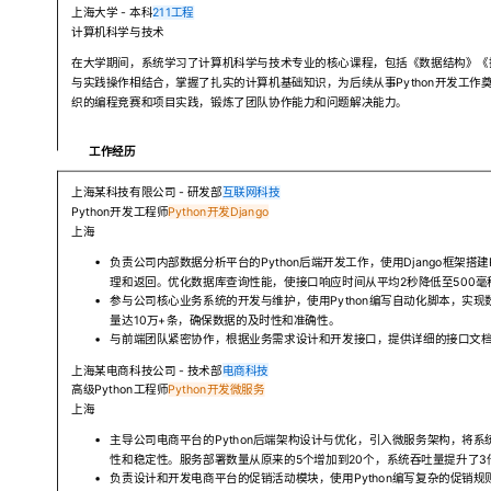
上海大学 - 本科
211工程
计算机科学与技术
在大学期间，系统学习了计算机科学与技术专业的核心课程，包括《数据结构》《
与实践操作相结合，掌握了扎实的计算机基础知识，为后续从事Python开发工
织的编程竞赛和项目实践，锻炼了团队协作能力和问题解决能力。
工作经历
上海某科技有限公司 - 研发部
互联网科技
Python开发工程师
Python开发
Django
上海
负责公司内部数据分析平台的Python后端开发工作，使用Django框架搭建R
理和返回。优化数据库查询性能，使接口响应时间从平均2秒降低至500
参与公司核心业务系统的开发与维护，使用Python编写自动化脚本，实
量达10万+条，确保数据的及时性和准确性。
与前端团队紧密协作，根据业务需求设计和开发接口，提供详细的接口文
上海某电商科技公司 - 技术部
电商科技
高级Python工程师
Python开发
微服务
上海
主导公司电商平台的Python后端架构设计与优化，引入微服务架构，将
性和稳定性。服务部署数量从原来的5个增加到20个，系统吞吐量提升了3
负责设计和开发电商平台的促销活动模块，使用Python编写复杂的促销