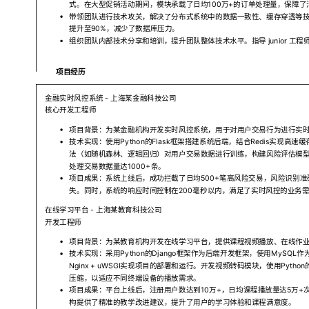
式。在大型促销活动期间，模块承载了日均100万+的订单处理量，保障了
带领团队进行技术攻关，解决了分布式系统中的数据一致性、缓存穿透等技
提升至90%，减少了数据库压力。
组织团队内部技术分享和培训，提升团队整体技术水平。指导 junior 工
项目经历
金融实时风控系统
- 上海某金融科技公司
核心开发工程师
项目背景：为某金融机构开发实时风控系统，用于对用户交易行为进行实
技术实现：使用Python的Flask框架搭建系统后端，结合Redis实现
法（如随机森林、逻辑回归）对用户交易数据进行训练，构建风险评估模型。
处理交易数据量达1000+条。
项目成果：系统上线后，成功拦截了日均500+笔高风险交易，风险识别准
失。同时，系统的响应时间控制在200毫秒以内，满足了实时风控的业务
在线学习平台
- 上海某教育科技公司
开发工程师
项目背景：为某教育机构开发在线学习平台，提供课程视频播放、在线作
技术实现：采用Python的Django框架作为后端开发框架，使用MySQ
Nginx + uWSGI实现项目的部署和运行。开发视频转码模块，使用Pyth
压缩，以适应不同终端设备的播放需求。
项目成果：平台上线后，注册用户数达到10万+，日均课程播放量达5万+
构提供了精准的教学改进建议，提升了用户的学习体验和课程满意度。