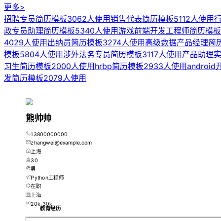
更多>
招聘专员简历模板
3062人使用
销售代表简历模板
5112人使用
政专员助理简历模板
5340人使用
游戏前端开发工程师简历模板
4029人使用
出纳员简历模板
3274人使用
高级数据产品经理简
模板
5804人使用
涉外法务专员简历模板
3117人使用
产品助理
习生简历模板
2000人使用
hrbp简历模板
2933人使用
android
发简历模板
2079人使用
熊帅帅
13800000000
zhangwei@example.com
上海
30
男
Python工程师
在职
上海
20k-30k
教育经历