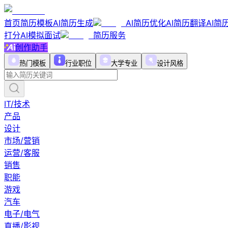
首页
简历模板
AI简历生成
AI简历优化
AI简历翻译
AI简
打分
AI模拟面试
简历服务
创作助手
热门模板
行业职位
大学专业
设计风格
IT/技术
产品
设计
市场/营销
运营/客服
销售
职能
游戏
汽车
电子/电气
直播/影视