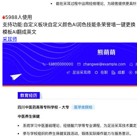
5988人使用
支持功能:
自定义板块
自定义颜色
AI润色
技能条
荣誉墙
一键更换
模板
AI翻成英文
采耳师