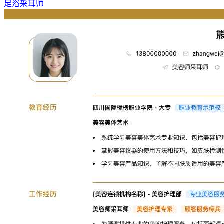
足浴采耳师