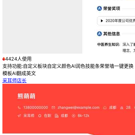
4424人使用
支持功能:
自定义板块
自定义颜色
AI润色
技能条
荣誉墙
一键更换
模板
AI翻成英文
采耳师店长