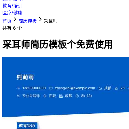
教育/培训
医疗/健康
首页
简历模板
采耳师
共有
6
个
采耳师简历模板
个免费使用