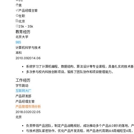
32
男
产品经理主管
在职
北京
25k - 35k
教育经历
北京大学
985
计算机科学与技术
本科
2010.092014.06
系统学习了计算机编程、数据结构、算法设计等专业课程，具备扎实的技术基
多次参与校内科技创新项目，锻炼了团队协作和项目管理能力。
工作经历
字节跳动
互联网大厂
产品研发部
产品经理主管
产品管理
市场分析
2018.032022.05
北京
负责带领产品团队，制定产品战略规划，成功推动多个产品从0到1的落地，产
与技术团队紧密协作，优化产品开发流程，将产品迭代周期从6周缩短至4周