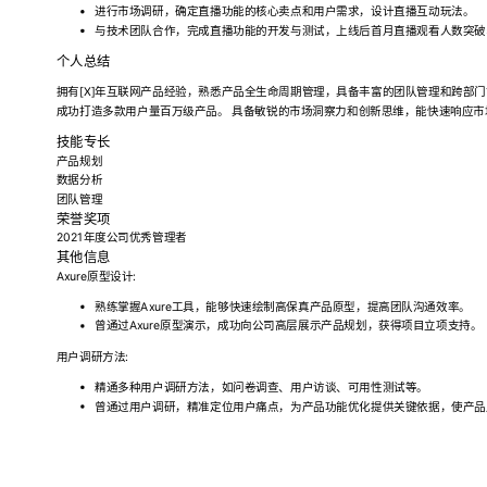
进行市场调研，确定直播功能的核心卖点和用户需求，设计直播互动玩法。
与技术团队合作，完成直播功能的开发与测试，上线后首月直播观看人数突破5
个人总结
拥有[X]年互联网产品经验，熟悉产品全生命周期管理，具备丰富的团队管理和跨部门
成功打造多款用户量百万级产品。 具备敏锐的市场洞察力和创新思维，能快速响应
技能专长
产品规划
数据分析
团队管理
荣誉奖项
2021年度公司优秀管理者
其他信息
Axure原型设计:
熟练掌握Axure工具，能够快速绘制高保真产品原型，提高团队沟通效率。
曾通过Axure原型演示，成功向公司高层展示产品规划，获得项目立项支持。
用户调研方法:
精通多种用户调研方法，如问卷调查、用户访谈、可用性测试等。
曾通过用户调研，精准定位用户痛点，为产品功能优化提供关键依据，使产品