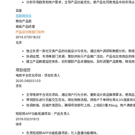
分析市场趋势和用户需求，主导产品功能优化，使产品在同类竞品中的市场占有
百度
互联网巨头
移动产品部
高级产品经理
产品设计
跨部门协作
2014.072018.02
北京
独立负责一款社交类产品的功能设计与优化，通过用户调研和数据分析，新增
协调运营、市场等部门资源，策划并执行产品推广活动，产品在应用商店的排
建立产品数据监控体系，实时跟踪产品关键指标，及时调整产品策略，降低用户
项目经历
电商平台优化项目 - 项目负责人
2020.092021.03
京东
主导电商平台优化项目，通过用户行为分析，重新设计商品推荐算法，使商品点击
带领团队进行页面交互优化，简化购物流程，将用户下单转化率从3%提高到5
协调前端、后端开发团队，确保项目按时上线，上线后0重大bug，用户满意度
短视频APP功能拓展项目 - 产品负责人
2019.052019.12
快手
负责短视频APP功能拓展项目，引入直播功能模块。