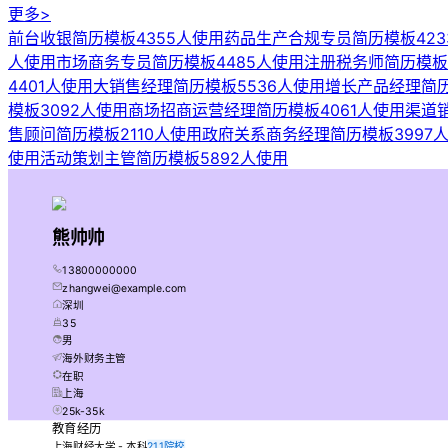
更多>
前台收银简历模板
4355人使用
药品生产合规专员简历模板
423
人使用
市场商务专员简历模板
4485人使用
注册税务师简历模板
4401人使用
大销售经理简历模板
5536人使用
增长产品经理简
模板
3092人使用
商场招商运营经理简历模板
4061人使用
渠道
售顾问简历模板
2110人使用
政府关系商务经理简历模板
3997
使用
活动策划主管简历模板
5892人使用
熊帅帅
13800000000
zhangwei@example.com
深圳
35
男
海外财务主管
在职
上海
25k-35k
教育经历
上海财经大学 - 本科
211院校