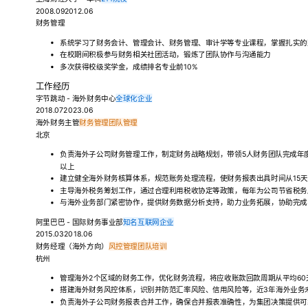
2008.092012.06
财务管理
系统学习了财务会计、管理会计、财务管理、审计学等专业课程，掌握扎实的
在校期间积极参与财务相关社团活动，锻炼了团队协作与沟通能力
多次获得校级奖学金，成绩排名专业前10%
工作经历
字节跳动 - 海外财务中心
全球化企业
2018.072023.06
海外财务主管
财务管理
团队管理
北京
负责海外子公司财务管理工作，制定财务战略规划，带领5人财务团队完成年度
以上
建立健全海外财务核算体系，规范账务处理流程，使财务报表出具时间从15天
主导海外税务筹划工作，通过合理利用税收协定等政策，每年为公司节省税务
与海外业务部门紧密协作，提供财务数据分析支持，助力业务拓展，协助完成
阿里巴巴 - 国际财务事业部
知名互联网企业
2015.032018.06
财务经理（海外方向）
风控管理
团队培训
杭州
管理海外2个区域的财务工作，优化财务流程，将应收账款回款周期从平均60
搭建海外财务风控体系，识别并防范汇率风险、信用风险等，近3年海外业务
负责海外子公司财务报表合并工作，确保合并报表准确性，为集团决策提供可