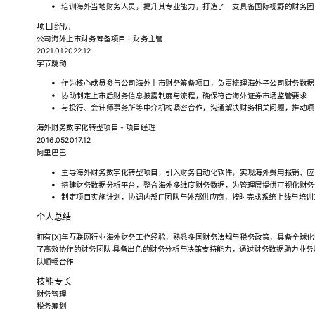
培训海外当地财务人员，提升其专业能力，打造了一支具备国际视野的财务团
项目经历
公司海外上市财务筹备项目 - 财务主管
2021.012022.12
字节跳动
作为核心成员参与公司海外上市财务筹备项目，负责梳理海外子公司财务数据
协助制定上市后财务信息披露制度与流程，确保符合海外证券市场监管要求
与投行、会计师事务所等中介机构紧密合作，沟通解决财务相关问题，推动项
海外财务数字化转型项目 - 项目经理
2016.052017.12
阿里巴巴
主导海外财务数字化转型项目，引入财务自动化软件，实现海外费用报销、应
搭建财务数据分析平台，整合海外多维度财务数据，为管理层提供可视化财务
制定项目实施计划，协调内部IT团队与外部供应商，按时完成系统上线与培
个人总结
拥有[X]年互联网行业海外财务工作经验，熟悉多国财务法规与税务政策，具备全球化
了高效协作的财务团队 具备出色的财务分析与决策支持能力，通过财务数据助力业务
队顺畅合作
技能专长
财务管理
税务筹划