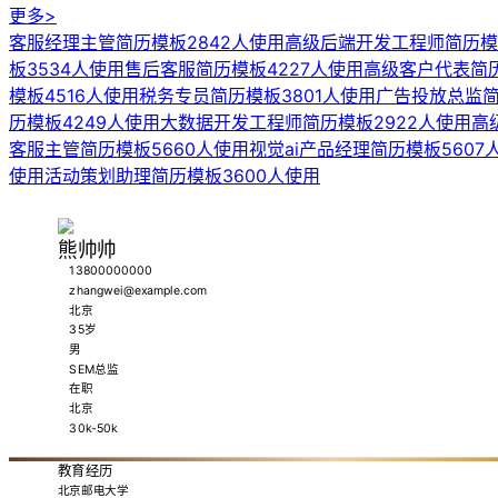
更多>
客服经理主管简历模板
2842人使用
高级后端开发工程师简历模
板
3534人使用
售后客服简历模板
4227人使用
高级客户代表简
模板
4516人使用
税务专员简历模板
3801人使用
广告投放总监
历模板
4249人使用
大数据开发工程师简历模板
2922人使用
高
客服主管简历模板
5660人使用
视觉ai产品经理简历模板
5607
使用
活动策划助理简历模板
3600人使用
熊帅帅
13800000000
zhangwei@example.com
北京
35岁
男
SEM总监
在职
北京
30k-50k
教育经历
北京邮电大学