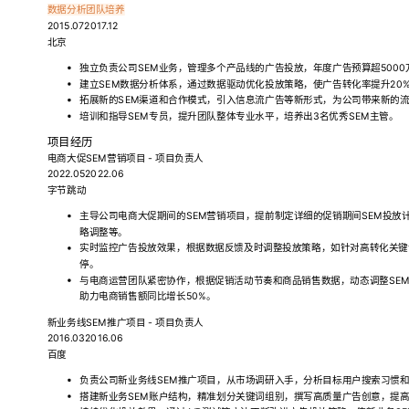
数据分析
团队培养
2015.072017.12
北京
独立负责公司SEM业务，管理多个产品线的广告投放，年度广告预算超5000
建立SEM数据分析体系，通过数据驱动优化投放策略，使广告转化率提升20
拓展新的SEM渠道和合作模式，引入信息流广告等新形式，为公司带来新的流
培训和指导SEM专员，提升团队整体专业水平，培养出3名优秀SEM主管。
项目经历
电商大促SEM营销项目 - 项目负责人
2022.052022.06
字节跳动
主导公司电商大促期间的SEM营销项目，提前制定详细的促销期间SEM投放
略调整等。
实时监控广告投放效果，根据数据反馈及时调整投放策略，如针对高转化关键
停。
与电商运营团队紧密协作，根据促销活动节奏和商品销售数据，动态调整SEM投
助力电商销售额同比增长50%。
新业务线SEM推广项目 - 项目负责人
2016.032016.06
百度
负责公司新业务线SEM推广项目，从市场调研入手，分析目标用户搜索习惯和
搭建新业务SEM账户结构，精准划分关键词组别，撰写高质量广告创意，提