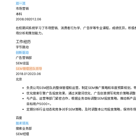
双一流
市场营销
本科
2008.092012.06
在校期间系统学习了市场营销、消费者行为学、广告学等专业课程，成绩优异。积极
场分析和策划能力。
工作经历
字节跳动
创新驱动
广告营销部
SEM总监
SEM管理
团队领导
2018.012023.06
北京
负责公司SEM团队的整体管理和运营，制定SEM推广策略和年度预算规划，带
优化搜索引擎广告投放效果，通过关键词优化、广告创意撰写和竞价策略调整，
与产品、运营等部门紧密合作，根据业务目标调整SEM投放策略，推动新产
目标用户5000+。
定期分析行业动态和竞争对手SEM策略，及时调整本公司投放策略，保持市
百度
技术领先
搜索业务部
SEM经理