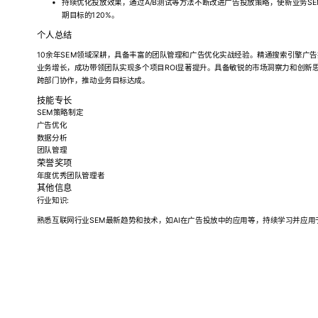
持续优化投放效果，通过A/B测试等方法不断改进广告投放策略，使新业务SE
期目标的120%。
个人总结
10余年SEM领域深耕，具备丰富的团队管理和广告优化实战经验。精通搜索引擎广
业务增长，成功带领团队实现多个项目ROI显著提升。具备敏锐的市场洞察力和创新
跨部门协作，推动业务目标达成。
技能专长
SEM策略制定
广告优化
数据分析
团队管理
荣誉奖项
年度优秀团队管理者
其他信息
行业知识:
熟悉互联网行业SEM最新趋势和技术，如AI在广告投放中的应用等，持续学习并应