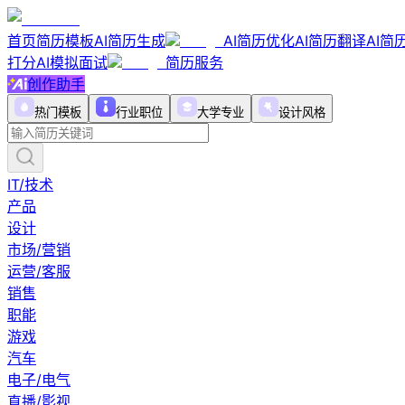
首页
简历模板
AI简历生成
AI简历优化
AI简历翻译
AI简
打分
AI模拟面试
简历服务
创作助手
热门模板
行业职位
大学专业
设计风格
IT/技术
产品
设计
市场/营销
运营/客服
销售
职能
游戏
汽车
电子/电气
直播/影视