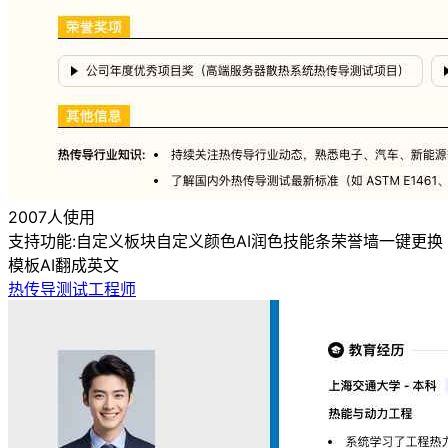
2007人使用
支持功能:
自定义板块
自定义颜色
AI润色
技能条
荣誉墙
一键更换
模板
AI翻成英文
热传导测试工程师