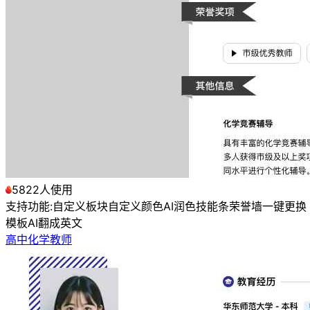
5822人使用
支持功能:
自定义板块
自定义颜色
AI润色
技能条
荣誉墙
一键更换
模板
AI翻成英文
高中化学教师