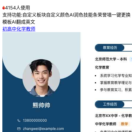
4154人使用
支持功能:
自定义板块
自定义颜色
AI润色
技能条
荣誉墙
一键更换
模板
AI翻成英文
初高中化学教师