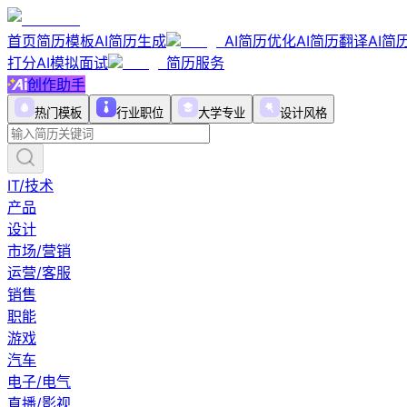
首页
简历模板
AI简历生成
AI简历优化
AI简历翻译
AI简
打分
AI模拟面试
简历服务
创作助手
热门模板
行业职位
大学专业
设计风格
IT/技术
产品
设计
市场/营销
运营/客服
销售
职能
游戏
汽车
电子/电气
直播/影视