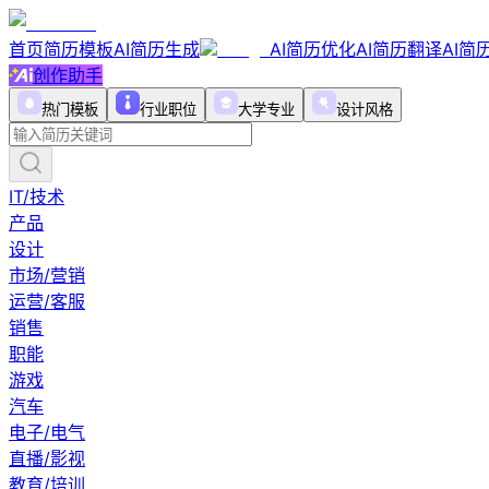
首页
简历模板
AI简历生成
AI简历优化
AI简历翻译
AI简
创作助手
热门模板
行业职位
大学专业
设计风格
IT/技术
产品
设计
市场/营销
运营/客服
销售
职能
游戏
汽车
电子/电气
直播/影视
教育/培训