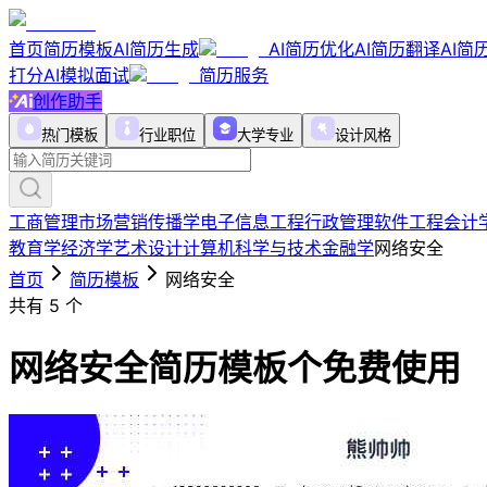
首页
简历模板
AI简历生成
AI简历优化
AI简历翻译
AI简
打分
AI模拟面试
简历服务
创作助手
热门模板
行业职位
大学专业
设计风格
工商管理
市场营销
传播学
电子信息工程
行政管理
软件工程
会计
教育学
经济学
艺术设计
计算机科学与技术
金融学
网络安全
首页
简历模板
网络安全
共有
5
个
网络安全简历模板
个免费使用