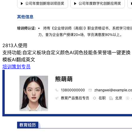
2813人使用
支持功能:
自定义板块
自定义颜色
AI润色
技能条
荣誉墙
一键更换
模板
AI翻成英文
培训策划专员