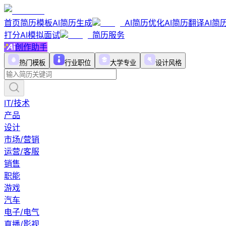
首页
简历模板
AI简历生成
AI简历优化
AI简历翻译
AI简
打分
AI模拟面试
简历服务
创作助手
热门模板
行业职位
大学专业
设计风格
IT/技术
产品
设计
市场/营销
运营/客服
销售
职能
游戏
汽车
电子/电气
直播/影视