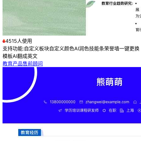
4515人使用
支持功能:
自定义板块
自定义颜色
AI润色
技能条
荣誉墙
一键更换
模板
AI翻成英文
教育产品售前顾问