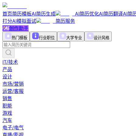
首页
简历模板
AI简历生成
AI简历优化
AI简历翻译
AI简
打分
AI模拟面试
简历服务
创作助手
热门模板
行业职位
大学专业
设计风格
IT/技术
产品
设计
市场/营销
运营/客服
销售
职能
游戏
汽车
电子/电气
直播/影视