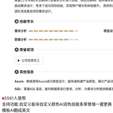
5561人使用
支持功能:
自定义板块
自定义颜色
AI润色
技能条
荣誉墙
一键更换
模板
AI翻成英文