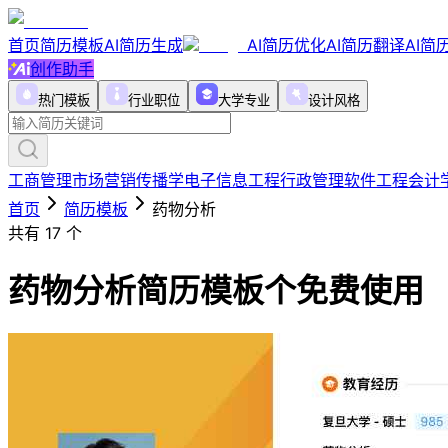
首页
简历模板
AI简历生成
AI简历优化
AI简历翻译
AI简
创作助手
热门模板
行业职位
大学专业
设计风格
工商管理
市场营销
传播学
电子信息工程
行政管理
软件工程
会计
首页
简历模板
药物分析
共有
17
个
药物分析简历模板
个免费使用