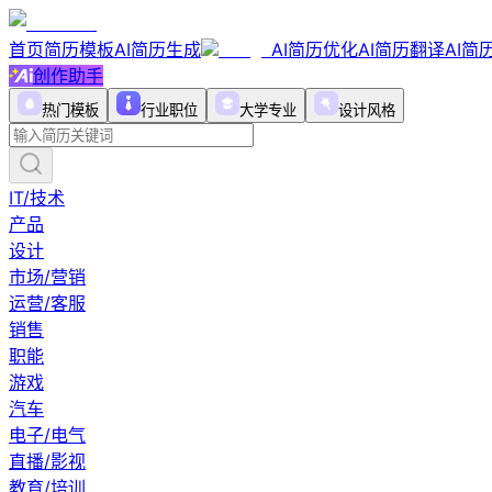
首页
简历模板
AI简历生成
AI简历优化
AI简历翻译
AI简
创作助手
热门模板
行业职位
大学专业
设计风格
IT/技术
产品
设计
市场/营销
运营/客服
销售
职能
游戏
汽车
电子/电气
直播/影视
教育/培训