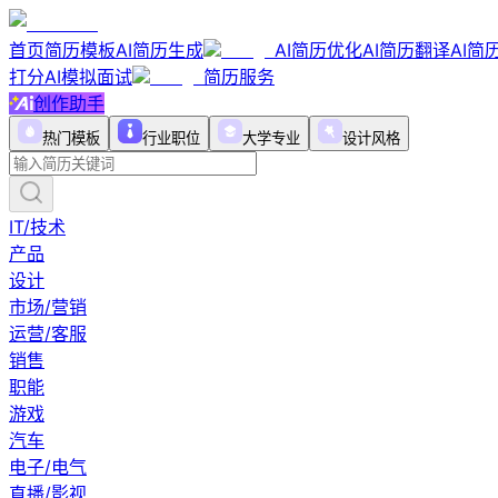
首页
简历模板
AI简历生成
AI简历优化
AI简历翻译
AI简
打分
AI模拟面试
简历服务
创作助手
热门模板
行业职位
大学专业
设计风格
IT/技术
产品
设计
市场/营销
运营/客服
销售
职能
游戏
汽车
电子/电气
直播/影视