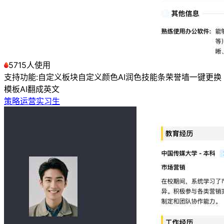
5715人使用
支持功能:
自定义板块
自定义颜色
AI润色
技能条
荣誉墙
一键更换
模板
AI翻成英文
策略运营实习生