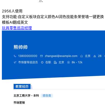
2956人使用
支持功能:
自定义板块
自定义颜色
AI润色
技能条
荣誉墙
一键更换
模板
AI翻成英文
玩具零售巡店经理