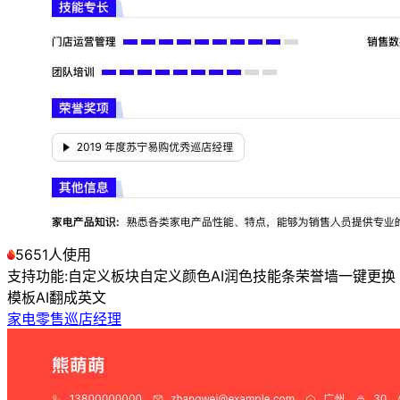
5651人使用
支持功能:
自定义板块
自定义颜色
AI润色
技能条
荣誉墙
一键更换
模板
AI翻成英文
家电零售巡店经理