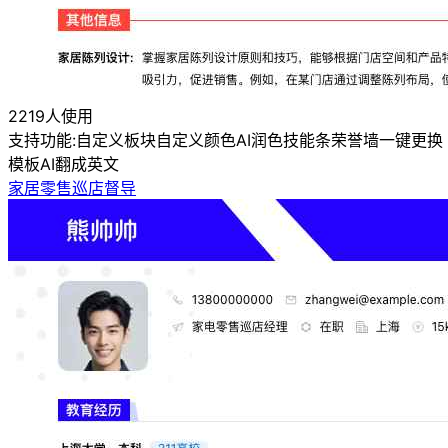
2219人使用
支持功能:
自定义板块
自定义颜色
AI润色
技能条
荣誉墙
一键更换
模板
AI翻成英文
家居零售巡店督导