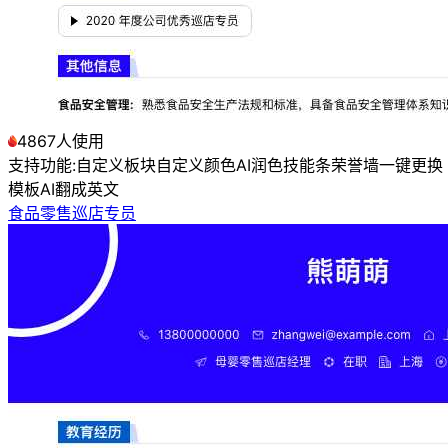
4867人使用
支持功能:
自定义板块
自定义颜色
AI润色
技能条
荣誉墙
一键更换
模板
AI翻成英文
食品零售巡店专员