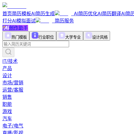
首页
简历模板
AI简历生成
AI简历优化
AI简历翻译
AI简
打分
AI模拟面试
简历服务
创作助手
热门模板
行业职位
大学专业
设计风格
IT/技术
产品
设计
市场/营销
运营/客服
销售
职能
游戏
汽车
电子/电气
直播/影视