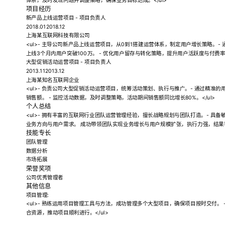
体系，及时发现问题并调整策略，确保业务目标达成。</ul>
项目经历
新产品上线运营项目 - 项目负责人
2018.012018.12
上海某互联网科技有限公司
<ul>- 主导公司新产品上线运营项目，从0到1搭建运营体系，制定用户增长策略。
上线3个月内用户突破100万。 - 优化用户留存与转化策略，提升用户活跃度与付费率，
大型促销活动运营项目 - 项目负责人
2013.112013.12
上海某知名互联网企业
<ul>- 负责公司大型促销活动运营项目，统筹活动策划、执行与推广。- 通过精准
销售额。 - 监控活动数据，及时调整策略，活动期间销售额同比增长80%。</ul>
个人总结
<ul>- 拥有丰富的互联网行业团队运营管理经验，擅长战略规划与团队打造。- 具
业务方向与用户需求。 成功带领团队实现业务增长与用户规模扩张，执行力强，结果导向
技能专长
团队管理
数据分析
市场拓展
荣誉奖项
公司优秀管理者
其他信息
项目管理:
<ul>- 熟练运用项目管理工具与方法，成功管理多个大型项目，确保项目按时交付。
合资源，推动项目顺利进行。</ul>