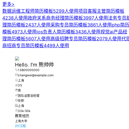
更多>
数据运维工程师简历模板
5299人使用
项目客服主管简历模板
4238人使用
政府关系商务经理简历模板
3997人使用
法务专员
理简历模板
2437人使用
采购专员简历模板
3861人使用
php简
模板
4973人使用
ios负责人简历模板
3436人使用
视觉ai产品经
理简历模板
5607人使用
高级招聘专员简历模板
2079人使用
代
商招商专员简历模板
4499人使用
Hello. I'm
熊帅帅
13800000000
zhangwei@example.com
上海
35
男
团队运营总经理
在职
上海
30k-50k
教育经历
上海大学
211工程