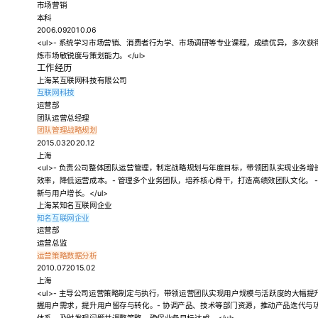
市场营销
本科
2006.092010.06
<ul>- 系统学习市场营销、消费者行为学、市场调研等专业课程，成绩优异，多次获
炼市场敏锐度与策划能力。</ul>
工作经历
上海某互联网科技有限公司
互联网科技
运营部
团队运营总经理
团队管理
战略规划
2015.032020.12
上海
<ul>- 负责公司整体团队运营管理，制定战略规划与年度目标，带领团队实现业务增
效率，降低运营成本。- 管理多个业务团队，培养核心骨干，打造高绩效团队文化。 
新与用户增长。</ul>
上海某知名互联网企业
知名互联网企业
运营部
运营总监
运营策略
数据分析
2010.072015.02
上海
<ul>- 主导公司运营策略制定与执行，带领运营团队实现用户规模与活跃度的大幅提
握用户需求，提升用户留存与转化。- 协调产品、技术等部门资源，推动产品迭代与功