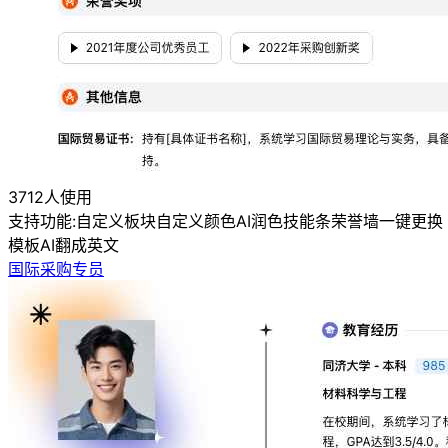
3712人使用
支持功能:
自定义板块
自定义颜色
AI润色
技能条
荣誉墙
一键更换
模板
AI翻成英文
国际采购专员