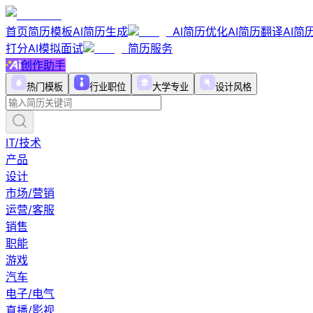
首页
简历模板
AI简历生成
AI简历优化
AI简历翻译
AI简
打分
AI模拟面试
简历服务
创作助手
热门模板
行业职位
大学专业
设计风格
IT/技术
产品
设计
市场/营销
运营/客服
销售
职能
游戏
汽车
电子/电气
直播/影视