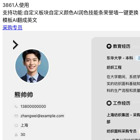
3861人使用
支持功能:
自定义板块
自定义颜色
AI润色
技能条
荣誉墙
一键更换
模板
AI翻成英文
采购专员