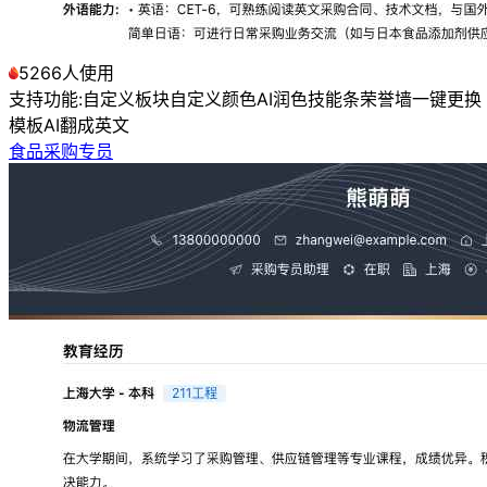
5266人使用
支持功能:
自定义板块
自定义颜色
AI润色
技能条
荣誉墙
一键更换
模板
AI翻成英文
食品采购专员