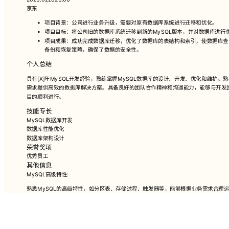
京东
项目背景：公司进行业务升级，需要对原有数据库系统进行迁移和优化。
项目目标：将公司旧的数据库系统迁移到新的MySQL版本，并对数据库进行
项目成果：成功完成数据库迁移，优化了数据库的表结构和索引，使数据库查
备份和恢复策略，确保了数据的安全性。
个人总结
具有[X]年MySQL开发经验，熟练掌握MySQL数据库的设计、开发、优化和维护
需求提供高效的数据库解决方案。具备良好的团队合作精神和沟通能力，能够与开发
目的顺利进行。
技能专长
MySQL数据库开发
数据库性能优化
数据库架构设计
荣誉奖项
优秀员工
其他信息
MySQL高级特性:
熟悉MySQL的高级特性，如分区表、存储过程、触发器等，能够根据业务需求合理