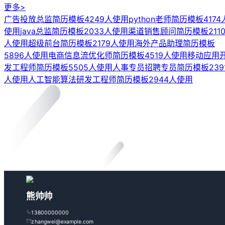
更多>
广告投放总监简历模板
4249人使用
python老师简历模板
4174
使用
java总监简历模板
2033人使用
渠道销售顾问简历模板
211
人使用
超级前台简历模板
2179人使用
海外产品助理简历模板
5896人使用
电商信息流优化师简历模板
4519人使用
移动应用
发工程师简历模板
5505人使用
人事专员招聘专员简历模板
239
人使用
人工智能算法研发工程师简历模板
2944人使用
熊帅帅
13800000000
zhangwei@example.com