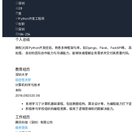
深圳
28
男
Python开发工程师
在职
深圳
18k-25k
个人总结
拥有[X]年Python开发经验，熟悉多种框架与库，如Django、Flask、FastAP
处理。 良好的团队协作能力与沟通能力，能够快速理解业务需求并交付高质量代码。
教育经历
深圳大学
综合性大学
计算机科学与技术
本科
2016.092020.06
系统学习了计算机基础课程，包括数据结构、算法设计等，为编程能力打下坚
积极参与学校组织的编程竞赛，锻炼了逻辑思维和问题解决能力。
工作经历
腾讯科技（深圳）有限公司
技术领先