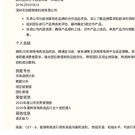
2016.052016.12
深圳市创想跨境科技有限公司
负责公司与欧洲某知名品牌的合作选品项目，深入了解品牌需求和欧洲市场规
组织团队进行产品筛选和评估，最终确定5款合作产品。
协调公司内部资源，确保产品顺利上线。合作产品上线后，单款产品月均销售
象。
个人总结
拥有[X]年跨境电商选品经验，精通亚马逊、速卖通等主流跨境电商平台选品策略。
准把握消费者需求。擅长团队管理和供应链优化，带领团队实现业绩突破。熟悉跨境
验和成功案例。
技能专长
市场调研分析
数据分析
供应链管理
团队管理
荣誉奖项
2022年度公司优秀管理者
2020年度跨境电商选品行业十佳经理人
其他信息
语言能力:
英语：CET - 6，能够熟练进行商务英语沟通和谈判。 西班牙语：初级水平，可进