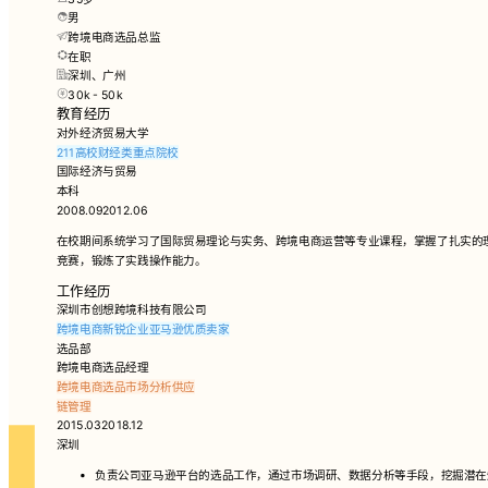
男
跨境电商选品总监
在职
深圳、广州
30k - 50k
教育经历
对外经济贸易大学
211高校
财经类重点院校
国际经济与贸易
本科
2008.092012.06
在校期间系统学习了国际贸易理论与实务、跨境电商运营等专业课程，掌握了扎实的
竞赛，锻炼了实践操作能力。
工作经历
深圳市创想跨境科技有限公司
跨境电商新锐企业
亚马逊优质卖家
选品部
跨境电商选品经理
跨境电商选品
市场分析
供应
链管理
2015.032018.12
深圳
负责公司亚马逊平台的选品工作，通过市场调研、数据分析等手段，挖掘潜在