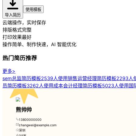
使用模板
导入简历
云端操作，实时保存
排版格式完整
打印效果最好
操作简单、制作快速
，AI 智能优化
热门简历推荐
更多>
sem总监简历模板
2539人使用
销售运营经理简历模板
2293人
员简历模板
3262人使用
成本会计经理简历模板
5023人使用
国
熊帅帅
13800000000
zhangwei@example.com
深圳
35岁