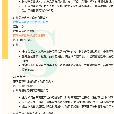
建立选品数据库，对产品的市场容量、竞争程度、利润空间等进行量化分析，
与供应商建立良好合作关系，优化供应链，降低采购成本。在任职期间，成功开
款，年销售额突破5000万。
广州跨境通电子商务有限公司
跨境电商知名企业
多平台运营
选品中心
跨境电商选品总监
团队管理
战略规划
品类拓展
2019.012023.06
广州
全面负责公司跨境电商选品团队的管理与运营，制定选品战略规划，带领团队
搭建选品体系，包括产品开发流程、供应商评估体系、产品质量管控等。通过
45天。
关注行业趋势和竞争对手动态，及时调整选品策略。主导公司从单一品类向多
提升40%。
项目经历
东南亚市场选品项目 - 项目负责人
2021.012021.12
广州跨境通电子商务有限公司
主导公司在东南亚市场的选品项目，针对东南亚市场特点，进行市场调研和消
从产品功能、设计、价格等方面进行优化，成功推出10款符合东南亚市场需
建立本地化供应链，降低物流成本。项目实施后，东南亚市场销售额在半年内增
欧洲品牌合作选品项目 - 项目经理