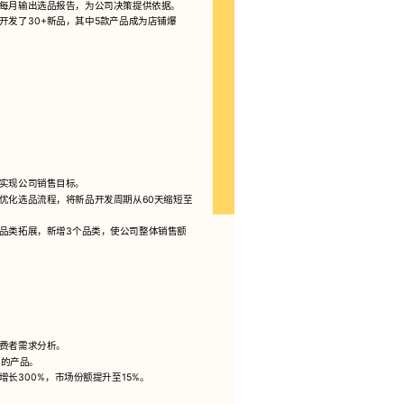
每月输出选品报告，为公司决策提供依据。
发了30+新品，其中5款产品成为店铺爆
实现公司销售目标。
优化选品流程，将新品开发周期从60天缩短至
品类拓展，新增3个品类，使公司整体销售额
费者需求分析。
求的产品。
长300%，市场份额提升至15%。