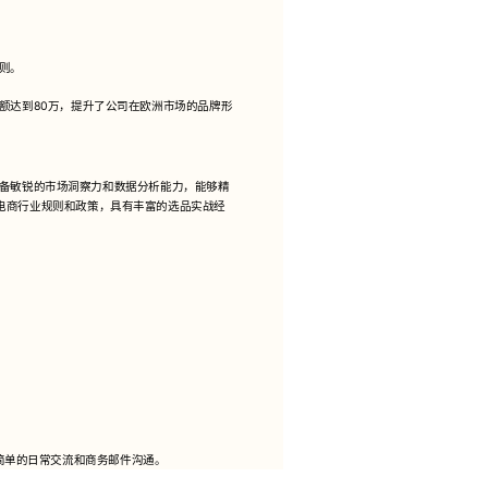
则。
额达到80万，提升了公司在欧洲市场的品牌形
具备敏锐的市场洞察力和数据分析能力，能够精
电商行业规则和政策，具有丰富的选品实战经
行简单的日常交流和商务邮件沟通。