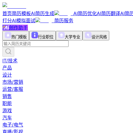
首页
简历模板
AI简历生成
AI简历优化
AI简历翻译
AI简
打分
AI模拟面试
简历服务
创作助手
热门模板
行业职位
大学专业
设计风格
IT/技术
产品
设计
市场/营销
运营/客服
销售
职能
游戏
汽车
电子/电气
直播/影视