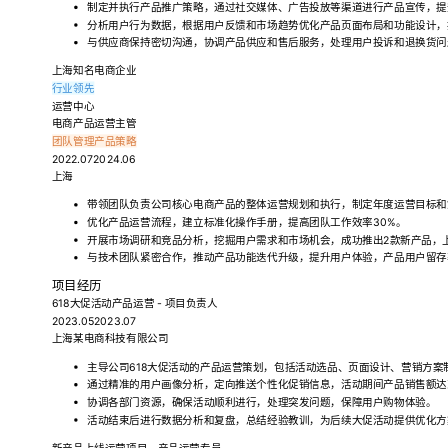
制定并执行产品推广策略，通过社交媒体、广告投放等渠道进行产品宣传，提
分析用户行为数据，根据用户反馈和市场趋势优化产品页面布局和功能设计，
与供应商保持密切沟通，协调产品供应和售后服务，处理用户投诉和退换货问
上海知名电商企业
行业领先
运营中心
电商产品运营主管
团队管理
产品策略
2022.072024.06
上海
带领团队负责公司核心电商产品的整体运营规划和执行，制定年度运营目标和
优化产品运营流程，建立标准化操作手册，提高团队工作效率30%。
开展市场调研和竞品分析，挖掘用户需求和市场机会，成功推出2款新产品，上
与技术团队紧密合作，推动产品功能迭代升级，提升用户体验，产品用户留存率
项目经历
618大促活动产品运营 - 项目负责人
2023.052023.07
上海某电商科技有限公司
主导公司618大促活动的产品运营策划，包括活动选品、页面设计、营销方案
通过精准的用户画像分析，定向推送个性化促销信息，活动期间产品销售额达到
协调各部门资源，确保活动顺利进行，处理突发问题，保障用户购物体验。
活动结束后进行数据分析和复盘，总结经验教训，为后续大促活动提供优化方
新产品上线运营项目 - 产品运营专员