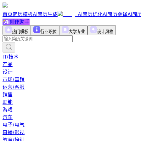
首页
简历模板
AI简历生成
AI简历优化
AI简历翻译
AI简
创作助手
热门模板
行业职位
大学专业
设计风格
IT/技术
产品
设计
市场/营销
运营/客服
销售
职能
游戏
汽车
电子/电气
直播/影视
教育/培训