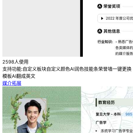
2598人使用
支持功能:
自定义板块
自定义颜色
AI润色
技能条
荣誉墙
一键更换
模板
AI翻成英文
媒介拓展