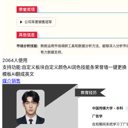
2064人使用
支持功能:
自定义板块
自定义颜色
AI润色
技能条
荣誉墙
一键更换
模板
AI翻成英文
媒介销售