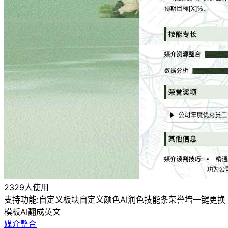
2329人使用
支持功能:
自定义板块
自定义颜色
AI润色
技能条
荣誉墙
一键更换
模板
AI翻成英文
媒介整合