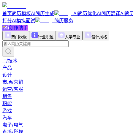
首页
简历模板
AI简历生成
AI简历优化
AI简历翻译
AI简
打分
AI模拟面试
简历服务
创作助手
热门模板
行业职位
大学专业
设计风格
IT/技术
产品
设计
市场/营销
运营/客服
销售
职能
游戏
汽车
电子/电气
直播/影视