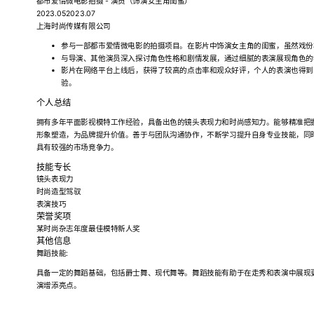
都市爱情微电影拍摄 - 演员（饰演女主角闺蜜）
2023.052023.07
上海时尚传媒有限公司
参与一部都市爱情微电影的拍摄项目。在影片中饰演女主角的闺蜜，虽然戏份
与导演、其他演员深入探讨角色性格和剧情发展，通过细腻的表演展现角色的
影片在网络平台上线后，获得了较高的点击率和观众好评，个人的表演也得到
验。
个人总结
拥有多年平面影视模特工作经验，具备出色的镜头表现力和时尚感知力。能够精准把
形象塑造，为品牌提升价值。善于与团队沟通协作，不断学习提升自身专业技能，同
具有较强的市场竞争力。
技能专长
镜头表现力
时尚造型驾驭
表演技巧
荣誉奖项
某时尚杂志年度最佳模特新人奖
其他信息
舞蹈技能:
具备一定的舞蹈基础，包括爵士舞、现代舞等。舞蹈技能有助于在走秀和表演中展现
演增添亮点。