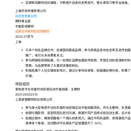
定期参加模特培训课程，不断提升自身的走秀技巧、镜头表现力等专业技能，
上海时尚传媒有限公司
综合性传媒公司
模特事业部
平面影视模特
品牌合作模特
短视频模特
2023.01至今
上海
与多个知名品牌合作，如某国际服装品牌，参与其新品发布会走秀及宣传拍摄
推广，吸引众多消费者关注。
参与网络短视频拍摄，为一些网红品牌拍摄宣传视频，凭借生动的表演和时尚
赞数，为品牌带来了大量的流量和粉丝。
积极拓展个人社交媒体影响力，通过分享时尚穿搭、拍摄幕后等内容，积累了
价值。
项目经历
某电商平台年度时尚促销活动平面拍摄 - 主模特
2021.092021.10
上海星娱模特经纪有限公司
参与某大型电商平台的年度时尚促销活动平面拍摄项目。作为主模特，负责展
前期与摄影师、造型师团队密切沟通，根据不同产品特点和活动主题，设计多
拍摄过程中，精准把握每一个镜头的表现力，通过不同的姿势、表情展现产品
放等多个渠道，活动期间平台相关产品销量提升了 30%。