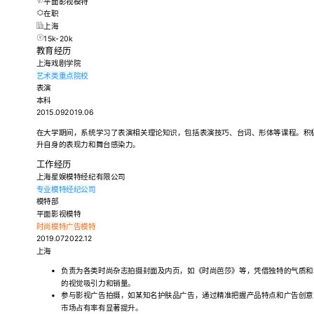
平面影视模特
在职
上海
15k-20k
教育经历
上海戏剧学院
艺术类重点院校
表演
本科
2015.092019.06
在大学期间，系统学习了表演相关理论知识，包括表演技巧、台词、形体等课程。积
升自身的表现力和舞台感染力。
工作经历
上海星娱模特经纪有限公司
专业模特经纪公司
模特部
平面影视模特
时尚模特
广告模特
2019.072022.12
上海
负责为各类时尚杂志拍摄封面及内页，如《时尚芭莎》等，凭借独特的气质和
的视觉吸引力和销量。
参与影视广告拍摄，如某知名护肤品广告，通过精准把握产品特点和广告创意
市场占有率有显著提升。