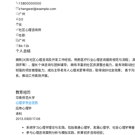
13800000000
zhangwei@example.com
广州
30
女
社区心理咨询师
在职
广州
8k-12k
个人总结
拥有[X]年社区心理咨询及开发工作经验，熟悉医疗行业心理咨询服务规范与流程； 
测评等），擅长个体咨询与团体辅导； 拥有丰富的社区资源整合能力，能有效联动社
较强的项目管理能力，成功主导老年人心理关爱等项目，取得良好社会效果； 善于
系，推动工作高效开展。
教育经历
华南师范大学
心理学专业优势
应用心理学
本科
2013.092017.06
系统学习心理学理论与实践，包括普通心理学、发展心理学、社会心理学等基
参与心理咨询案例分析与模拟实践，积累初步咨询经验；