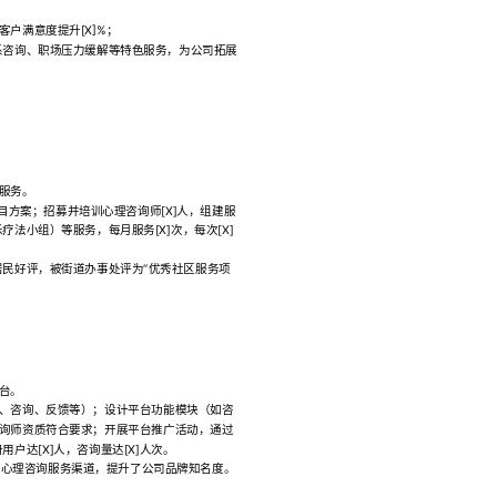
户满意度提升[X]%；
系咨询、职场压力缓解等特色服务，为公司拓展
服务。
目方案；招募并培训心理咨询师[X]人，组建服
法小组）等服务，每月服务[X]次，每次[X]
区居民好评，被街道办事处评为“优秀社区服务项
台。
、咨询、反馈等）；设计平台功能模块（如咨
询师资质符合要求；开展平台推广活动，通过
户达[X]人，咨询量达[X]人次。
的心理咨询服务渠道，提升了公司品牌知名度。