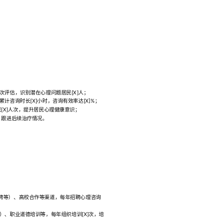
人次评估，识别潜在心理问题居民[X]人；
咨询时长[X]小时，咨询有效率达[X]%；
[X]人次，提升居民心理健康意识；
，跟进后续治疗情况。
直聘等）、高校合作等渠道，每年招聘心理咨询
、职业道德培训等，每年组织培训[X]次，培