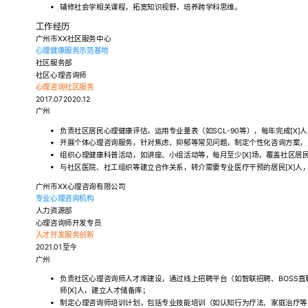
辅修社会学相关课程，拓宽知识视野，培养跨学科思维。
工作经历
广州市XX社区服务中心
心理健康服务示范基地
社区服务部
社区心理咨询师
心理咨询
社区服务
2017.072020.12
广州
负责社区居民心理健康评估，运用专业量表（如SCL-90等），每年完成[X]
开展个体心理咨询服务，针对焦虑、抑郁等常见问题，制定个性化咨询方案，累计
组织心理健康科普活动，如讲座、小组活动等，每月至少[X]场，覆盖社区居民
与社区医院、社工组织等建立合作关系，转介需要专业医疗干预的居民[X]人
广州市XX心理咨询有限公司
专业心理咨询机构
人力资源部
心理咨询师开发专员
人才开发
服务创新
2021.01至今
广州
负责社区心理咨询师人才库建设，通过线上招聘平台（如智联招聘、BOSS
师[X]人，建立人才储备库；
制定心理咨询师培训计划，包括专业技能培训（如认知行为疗法、家庭治疗等）