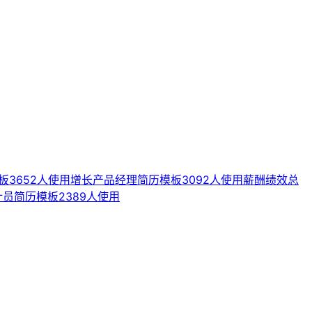
板
3652人使用
增长产品经理简历模板
3092人使用
薪酬绩效总
计员简历模板
2389人使用