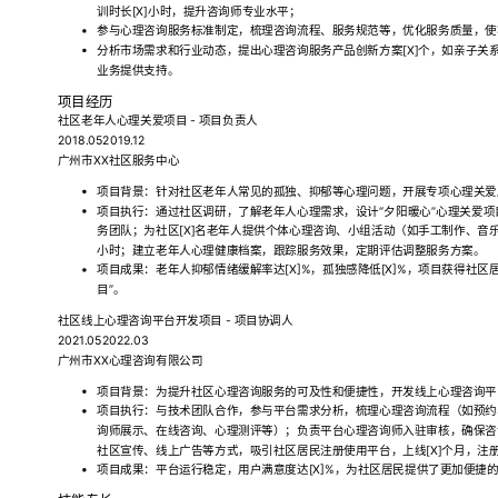
训时长[X]小时，提升咨询师专业水平；
参与心理咨询服务标准制定，梳理咨询流程、服务规范等，优化服务质量，使客
分析市场需求和行业动态，提出心理咨询服务产品创新方案[X]个，如亲子关
业务提供支持。
项目经历
社区老年人心理关爱项目 - 项目负责人
2018.052019.12
广州市XX社区服务中心
项目背景：针对社区老年人常见的孤独、抑郁等心理问题，开展专项心理关爱
项目执行：通过社区调研，了解老年人心理需求，设计“夕阳暖心”心理关爱项
务团队；为社区[X]名老年人提供个体心理咨询、小组活动（如手工制作、音乐疗
小时；建立老年人心理健康档案，跟踪服务效果，定期评估调整服务方案。
项目成果：老年人抑郁情绪缓解率达[X]%，孤独感降低[X]%，项目获得社
目”。
社区线上心理咨询平台开发项目 - 项目协调人
2021.052022.03
广州市XX心理咨询有限公司
项目背景：为提升社区心理咨询服务的可及性和便捷性，开发线上心理咨询平
项目执行：与技术团队合作，参与平台需求分析，梳理心理咨询流程（如预约
询师展示、在线咨询、心理测评等）；负责平台心理咨询师入驻审核，确保咨
社区宣传、线上广告等方式，吸引社区居民注册使用平台，上线[X]个月，注册用
项目成果：平台运行稳定，用户满意度达[X]%，为社区居民提供了更加便捷