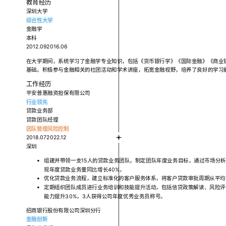
教育经历
深圳大学
综合性大学
金融学
本科
2012.092016.06
在大学期间，系统学习了金融学专业知识，包括《货币银行学》《国际金融》《商业
基础。积极参与金融相关的社团活动和学术讲座，拓宽金融视野，培养了良好的学习
工作经历
平安普惠融资担保有限公司
行业领先
贷款业务部
贷款团队经理
团队管理
风险控制
2018.072022.12
深圳
组建并带领一支15人的贷款业务团队，制定团队年度业务目标，通过市场分
现年度贷款业务量同比增长40%。
优化贷款业务流程，建立标准化的客户服务体系，将客户贷款审批周期从平均7
定期组织团队成员进行业务培训和技能提升活动，包括信贷政策解读、风险评
能力提升30%，3人获得公司年度优秀业务员称号。
招商银行股份有限公司深圳分行
金融创新