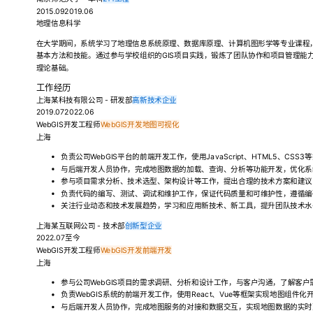
2015.092019.06
地理信息科学
在大学期间，系统学习了地理信息系统原理、数据库原理、计算机图形学等专业课程，
基本方法和技能。通过参与学校组织的GIS项目实践，锻炼了团队协作和项目管理能力
理论基础。
工作经历
上海某科技有限公司 - 研发部
高新技术企业
2019.072022.06
WebGIS开发工程师
WebGIS开发
地图可视化
上海
负责公司WebGIS平台的前端开发工作，使用JavaScript、HTML5、C
与后端开发人员协作，完成地图数据的加载、查询、分析等功能开发，优化系
参与项目需求分析、技术选型、架构设计等工作，提出合理的技术方案和建议
负责代码的编写、测试、调试和维护工作，保证代码质量和可维护性，遵循编
关注行业动态和技术发展趋势，学习和应用新技术、新工具，提升团队技术水
上海某互联网公司 - 技术部
创新型企业
2022.07至今
WebGIS开发工程师
WebGIS开发
前端开发
上海
参与公司WebGIS项目的需求调研、分析和设计工作，与客户沟通，了解客
负责WebGIS系统的前端开发工作，使用React、Vue等框架实现地图组件
与后端开发人员协作，完成地图服务的对接和数据交互，实现地图数据的实时