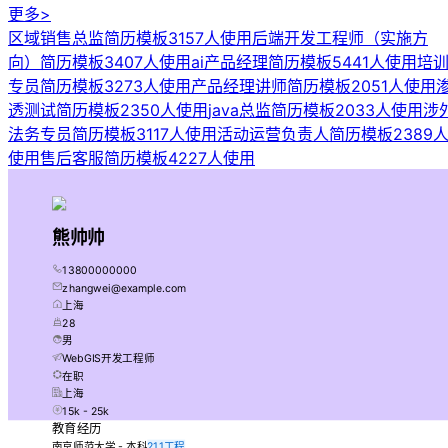
更多>
区域销售总监简历模板
3157人使用
后端开发工程师（实施方
向）简历模板
3407人使用
ai产品经理简历模板
5441人使用
培
专员简历模板
3273人使用
产品经理讲师简历模板
2051人使用
透测试简历模板
2350人使用
java总监简历模板
2033人使用
涉
法务专员简历模板
3117人使用
活动运营负责人简历模板
2389
使用
售后客服简历模板
4227人使用
熊帅帅
13800000000
zhangwei@example.com
上海
28
男
WebGIS开发工程师
在职
上海
15k - 25k
教育经历
南京师范大学 - 本科
211工程