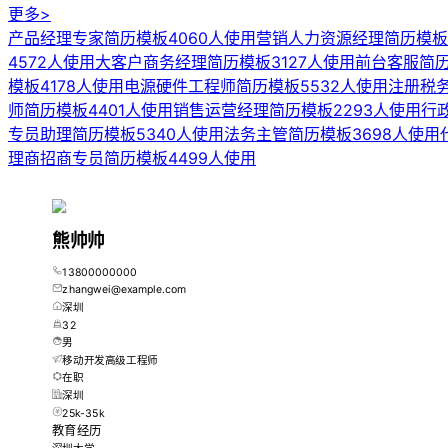
更多>
产品经理专家简历模板
4060人使用
营销人力资源经理简历模板
4572人使用
大客户商务经理简历模板
3127人使用
前台客服简
模板
4178人使用
电源硬件工程师简历模板
5532人使用
注册税
师简历模板
4401人使用
销售运营经理简历模板
2293人使用
行
专员助理简历模板
5340人使用
法务主管简历模板
3698人使用
理商招商专员简历模板
4499人使用
熊帅帅
13800000000
zhangwei@example.com
深圳
32
男
移动开发高级工程师
在职
深圳
25k-35k
教育经历