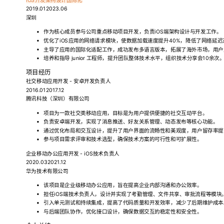
iOS开发
架构设计
国际化
2019.012023.06
深圳
作为核心成员参与公司重点移动项目开发，负责iOS端架构设计与开发工作。
优化了iOS应用的网络请求模块，使数据加载速度提升40%，降低了网络延
主导了应用的国际化适配工作，成功发布多语言版本，拓展了海外市场，用户
培养和指导 junior 工程师，提升团队整体技术水平，组织技术分享会10余次
项目经历
社交移动应用开发 - 安卓开发负责人
2016.012017.12
腾讯科技（深圳）有限公司
项目为一款社交类移动应用，目标是为用户提供便捷的社交互动平台。
负责安卓端开发，实现了消息推送、好友关系管理、动态发布等核心功能。
通过优化布局和交互设计，提升了用户界面的流畅性和美观度，用户留存率提高
参与项目需求评审和技术选型，确保技术方案的可行性和可扩展性。
企业移动办公应用开发 - iOS技术负责人
2020.032021.12
华为技术有限公司
该项目是企业级移动办公应用，旨在提高企业内部沟通和办公效率。
担任iOS端技术负责人，设计并实现了考勤管理、文件共享、审批流程等模块
引入单元测试和持续集成，提高了代码质量和开发效率，减少了后期维护成本
与后端团队协作，优化接口设计，确保数据交互的稳定性和安全性。