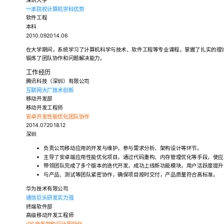
深圳大学
一本院校
计算机学科优势
软件工程
本科
2010.092014.06
在大学期间，系统学习了计算机科学与技术、软件工程等专业课程，掌握了扎实的理
锻炼了团队协作和问题解决能力。
工作经历
腾讯科技（深圳）有限公司
互联网大厂
技术创新
移动开发部
移动开发工程师
安卓开发
性能优化
团队协作
2014.072018.12
深圳
负责公司移动应用的开发与维护，参与需求分析、架构设计等环节。
主导了安卓端应用性能优化项目，通过代码重构、内存管理优化等手段，使应用
带领团队完成了多个版本的迭代开发，成功上线新功能模块，用户活跃度提升1
与产品、测试等团队紧密协作，确保项目按时交付，产品质量符合高标准。
华为技术有限公司
通信巨头
研发实力强
终端软件部
高级移动开发工程师