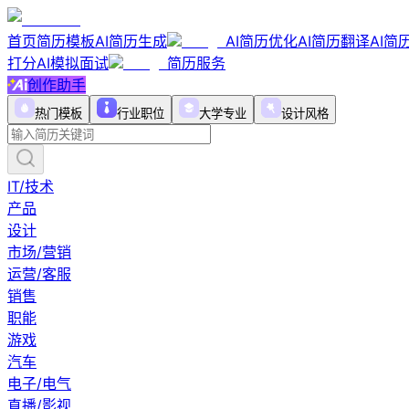
首页
简历模板
AI简历生成
AI简历优化
AI简历翻译
AI简
打分
AI模拟面试
简历服务
创作助手
热门模板
行业职位
大学专业
设计风格
IT/技术
产品
设计
市场/营销
运营/客服
销售
职能
游戏
汽车
电子/电气
直播/影视