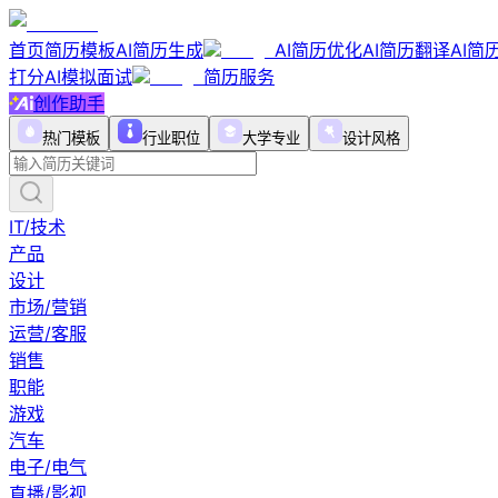
首页
简历模板
AI简历生成
AI简历优化
AI简历翻译
AI简
打分
AI模拟面试
简历服务
创作助手
热门模板
行业职位
大学专业
设计风格
IT/技术
产品
设计
市场/营销
运营/客服
销售
职能
游戏
汽车
电子/电气
直播/影视