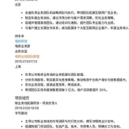
北京
全面负责业务团队的战略规划与执行，带领团队拓展互联网广告业务。
制定年度业务目标，通过市场分析与客户需求洞察，优化业务策略。
组建并管理高效团队，通过培训与激励，提升团队专业能力与业绩。
与客户建立长期合作关系，成功拓展多个大型互联网企业客户，年度业务收入增
拼多多
电商新锐
电商业务部
业务总监
电商业务
团队管理
2015.072017.12
上海
负责公司电商业务线的业务拓展与团队管理。
分析市场趋势，制定差异化竞争策略，推动电商平台用户增长与销售额提升。
优化业务流程，提高运营效率，降低成本。
带领团队实现年度销售额突破 2 亿元，用户活跃度提升 30%。
项目经历
新业务线拓展项目 - 项目负责人
2019.032019.09
字节跳动
主导公司新业务线的市场调研与可行性分析，撰写详细商业计划书。
组建跨部门项目团队，包括产品、技术、市场等人员，明确分工与目标。