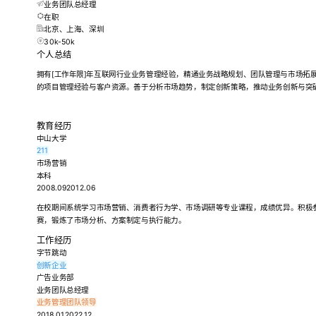
业务团队总经理
在职
北京、上海、深圳
30k-50k
个人总结
拥有[工作年限]年互联网行业业务管理经验，精通业务战略规划、团队管理与市场拓
的项目管理经验与客户资源。善于分析市场趋势，制定创新策略，推动业务创新与突
教育经历
中山大学
211
市场营销
本科
2008.092012.06
在校期间系统学习市场营销、消费者行为学、市场调研等专业课程，成绩优异。积极
赛，锻炼了市场分析、方案制定与执行能力。
工作经历
字节跳动
创新企业
广告业务部
业务团队总经理
业务管理
团队领导
2018.012022.12