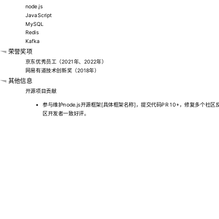
node.js
JavaScript
MySQL
Redis
Kafka
荣誉奖项
京东优秀员工（2021年、2022年）
网易有道技术创新奖（2018年）
其他信息
开源项目贡献
参与维护node.js开源框架[具体框架名称]，提交代码PR 10+，修复多个
区开发者一致好评。