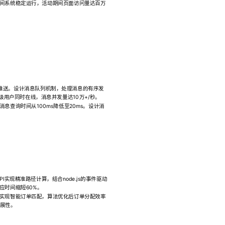
间系统稳定运行，活动期间页面访问量达百万
时消息推送。设计消息队列机制，处理消息的有序发
级用户同时在线，消息并发量达10万+/秒。
查询时间从100ms降低至20ms。设计消
I实现精准路径计算，结合node.js的事件驱动
应时间缩短60%。
实现智能订单匹配，算法优化后订单分配效率
扩展性。