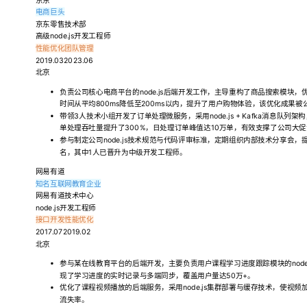
电商巨头
京东零售技术部
高级node.js开发工程师
性能优化
团队管理
2019.032023.06
北京
负责公司核心电商平台的node.js后端开发工作，主导重构了商品搜索模块
时间从平均800ms降低至200ms以内，提升了用户购物体验，该优化成果
带领3人技术小组开发了订单处理微服务，采用node.js + Kafka消息队
单处理吞吐量提升了300%，日处理订单峰值达10万单，有效支撑了公司大
参与制定公司node.js技术规范与代码评审标准，定期组织内部技术分享会，提升
名，其中1人已晋升为中级开发工程师。
网易有道
知名互联网教育企业
网易有道技术中心
node.js开发工程师
接口开发
性能优化
2017.072019.02
北京
参与某在线教育平台的后端开发，主要负责用户课程学习进度跟踪模块的node
现了学习进度的实时记录与多端同步，覆盖用户量达50万+。
优化了课程视频播放的后端服务，采用node.js集群部署与缓存技术，使视
流失率。