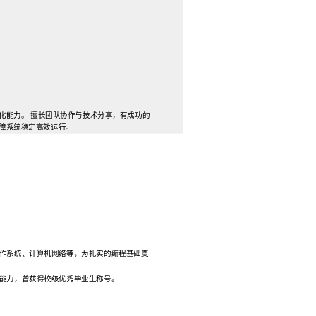
性能优化能力。 擅长团队协作与技术分享，有成功的
障系统稳定高效运行。
作系统、计算机网络等，为扎实的编程基础奠
能力，曾获得校级优秀毕业生称号。