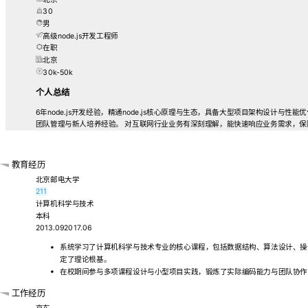
30
男
高级node.js开发工程师
在职
北京
30k-50k
个人总结
6年node.js开发经验，精通node.js核心原理与生态，具备大型项目架构设计与
团队管理与新人培养经验。 对互联网行业业务有深刻理解，能快速响应业务需求，保
教育经历
北京邮电大学
211
计算机科学与技术
本科
2013.092017.06
系统学习了计算机科学与技术专业的核心课程，包括数据结构、算法设计、操
定了理论根基。
在校期间参与多项课程设计与小型项目实践，锻炼了实际编码能力与团队协作
工作经历
京东