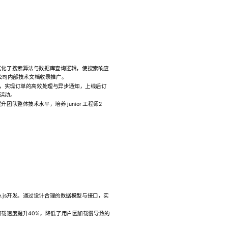
，优化了搜索算法与数据库查询逻辑，使搜索响应
被公司内部技术文档收录推广。
列架构，实现订单的高效处理与异步通知，上线后订
促活动。
团队整体技术水平，培养 junior 工程师2
.js开发。通过设计合理的数据模型与接口，实
频加载速度提升40%，降低了用户因加载慢导致的