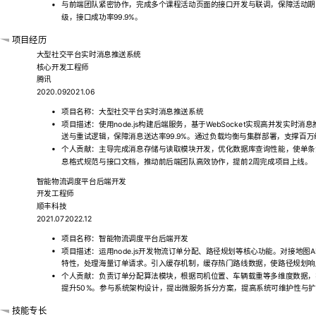
与前端团队紧密协作，完成多个课程活动页面的接口开发与联调，保障活动期
级，接口成功率99.9%。
项目经历
大型社交平台实时消息推送系统
核心开发工程师
腾讯
2020.092021.06
项目名称：大型社交平台实时消息推送系统
项目描述：使用node.js构建后端服务，基于WebSocket实现高并发实
送与重试逻辑，保障消息送达率99.9%。通过负载均衡与集群部署，支撑百万
个人贡献：主导完成消息存储与读取模块开发，优化数据库查询性能，使单条消息
息格式规范与接口文档，推动前后端团队高效协作，提前2周完成项目上线。
智能物流调度平台后端开发
开发工程师
顺丰科技
2021.072022.12
项目名称：智能物流调度平台后端开发
项目描述：运用node.js开发物流订单分配、路径规划等核心功能。对接地图AP
特性，处理海量订单请求。引入缓存机制，缓存热门路线数据，使路径规划响
个人贡献：负责订单分配算法模块，根据司机位置、车辆载重等多维度数据，
提升50%。参与系统架构设计，提出微服务拆分方案，提高系统可维护性与
技能专长