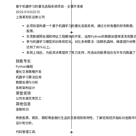
基于机器学习的量化选股系统项目 - 主要开发者
2022.012022.12
上海某知名证券公司
此项目是构建一个基于机器学习的量化选股系统，通过分析海量的财务数据、
股票。
负责数据预处理和特征工程模块的开发，运用Python的数据处理库清洗和
参与机器学习模型的训练和优化，对比多种算法（如随机森林、梯度提升树等
达到了80%以上。
系统上线后，为投资决策提供了有力支持，所选出的股票组合在半年内跑赢了
技能专长
Python编程
量化交易策略开发
机器学习算法应用
数据处理与分析
系统架构设计
荣誉奖项
公司年度优秀员工
其他信息
金融知识:
熟悉股票、期货、期权等金融衍生品的交易规则和特性，了解宏观经济指标对金融市
设计和分析。
代码管理工具: