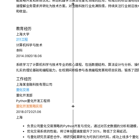
能策略开发和系统优化。熟悉机器学习算法在量化领域的应用，有成功的项目落地经
速理解业务需求并转化为技术方案。对金融科技行业充满热情，持续关注行业前沿技
和收益。
教育经历
上海大学
211工程
计算机科学与技术
本科
2014.092018.06
系统学习了计算机科学与技术专业的核心课程，包括数据结构、算法设计与分析、操作系
扎实的理论基础和编程能力。在校期间积极参与各类编程竞赛和项目实践，锻炼了团
工作经历
上海某金融科技有限公司
量化交易
量化开发部
Python量化开发工程师
量化开发
策略实现
2018.072021.06
上海
负责公司量化交易策略的Python开发与优化，通过对历史数据的分析和建
优化交易系统的性能，将订单处理速度提升了30%，降低了交易延迟。
与量化研究员紧密合作，将研究成果转化为可执行的代码，成功上线多个量化