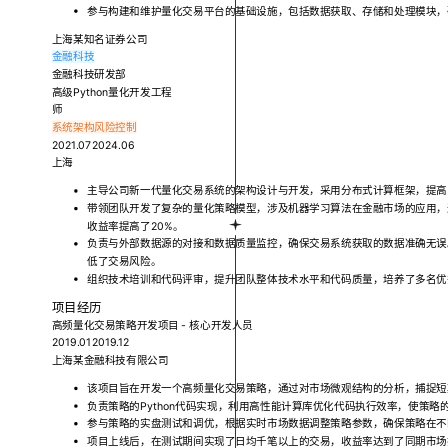
参与构建和维护量化交易平台的基础设施，包括数据获取、存储和处理模块，
上海某知名证券公司
金融科技
金融科技研发部
高级Python量化开发工程
师
系统架构
风险控制
2021.072024.06
上海
主导公司新一代量化交易系统的架构设计与开发，采用分布式计算框架，提高
带领团队开发了复杂的量化策略模型，涉及机器学习算法在金融市场的应用，
收益率提高了20%。
负责与外部数据源的对接和数据质量监控，确保交易系统获取的数据准确无误
低了交易风险。
组织技术培训和代码评审，提升团队整体技术水平和代码质量，培养了多名优
项目经历
高频量化交易策略开发项目 - 核心开发人员
2019.012019.12
上海某金融科技有限公司
该项目旨在开发一个高频量化交易策略，通过对市场微观结构的分析，捕捉短
负责策略的Python代码实现，利用高性能计算库优化代码执行效率，使策略
参与策略的实盘测试和调优，根据实时市场数据调整策略参数，确保策略在不
项目上线后，在测试期间实现了日均千笔以上的交易，收益率达到了同期市场