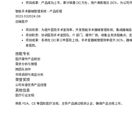
项目成果：产品成功上市，累计销量 [X] 万台，用户满意度达 [X]%，为公司开
智能手术器械管理系统 - 产品经理
2023.032024.06
迈瑞医疗
项目背景：为提升医院手术室效率，开发智能手术器械管理系统，集成器械追
项目职责：协调医院手术室团队、IT 部门、硬件厂商，收集业务流程痛点，定义
项目成果：系统在 [X] 家三甲医院上线，手术室器械管理效率提升 [X]%，器械
家医院。
技能专长
医疗硬件产品规划
需求分析与管理
跨团队协作
市场调研与竞品分析
荣誉奖项
公司年度优秀产品经理
其他信息
医疗行业法规:
熟悉 FDA、CE 等国际医疗法规，主导产品通过相关认证，确保产品合规上市。