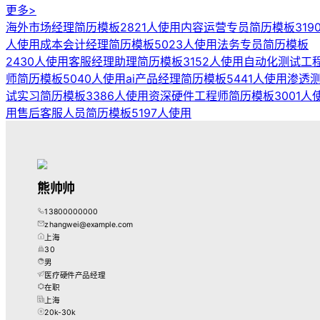
更多>
海外市场经理简历模板
2821人使用
内容运营专员简历模板
319
人使用
成本会计经理简历模板
5023人使用
法务专员简历模板
2430人使用
客服经理助理简历模板
3152人使用
自动化测试工
师简历模板
5040人使用
ai产品经理简历模板
5441人使用
渗透
试实习简历模板
3386人使用
资深硬件工程师简历模板
3001人
用
售后客服人员简历模板
5197人使用
熊帅帅
13800000000
zhangwei@example.com
上海
30
男
医疗硬件产品经理
在职
上海
20k-30k