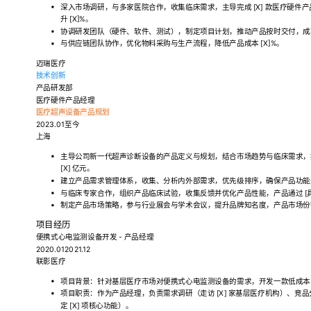
深入市场调研，与多家医院合作，收集临床需求，主导完成 [X] 款医疗硬件
升 [X]%。
协调研发团队（硬件、软件、测试），制定项目计划，推动产品按时交付，成功缩
与供应链团队协作，优化物料采购与生产流程，降低产品成本 [X]%。
迈瑞医疗
技术创新
产品研发部
医疗硬件产品经理
医疗超声设备
产品规划
2023.01至今
上海
主导公司新一代超声诊断设备的产品定义与规划，结合市场趋势与临床需求，
[X] 亿元。
建立产品需求管理体系，收集、分析内外部需求，优先级排序，确保产品功能
与临床专家合作，组织产品临床试验，收集反馈并优化产品性能，产品通过 [
制定产品市场策略，参与行业展会与学术会议，提升品牌知名度，产品市场份额提
项目经历
便携式心电监测设备开发 - 产品经理
2020.012021.12
联影医疗
项目背景：针对基层医疗市场对便携式心电监测设备的需求，开发一款低成本
项目职责：作为产品经理，负责需求调研（走访 [X] 家基层医疗机构）、竞品分
定 [X] 项核心功能）。