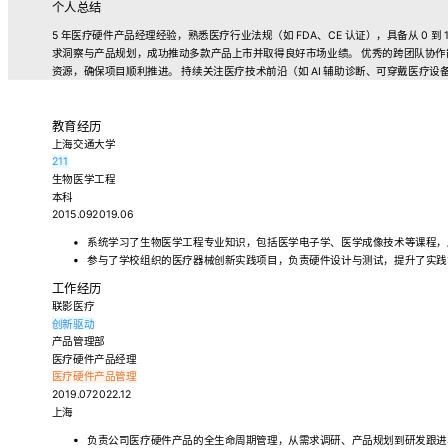
个人总结
5 年医疗硬件产品经理经验，熟悉医疗行业法规（如 FDA、CE 认证），具备从 0 到
求洞察与产品规划，成功推动多款产品上市并取得良好市场业绩。 优秀的跨团队协
资源，确保项目顺利推进。 持续关注医疗技术前沿（如 AI 辅助诊断、可穿戴医疗
教育经历
上海交通大学
211
生物医学工程
本科
2015.092019.06
系统学习了生物医学工程专业知识，包括医学电子学、医学成像技术等课程，成绩优
参与了学校组织的医疗器械创新实践项目，负责硬件设计与测试，提升了实践
工作经历
联影医疗
创新驱动
产品管理部
医疗硬件产品经理
医疗硬件
产品管理
2019.072022.12
上海
负责公司医疗硬件产品的全生命周期管理，从需求调研、产品规划到研发跟进