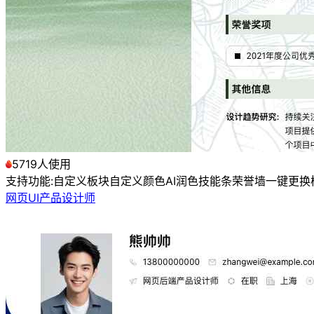
5719人使用
支持功能:
自定义板块
自定义颜色
AI润色
技能条
荣誉墙
一键更换
网页UI产品设计师