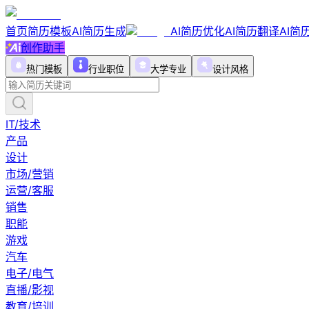
首页
简历模板
AI简历生成
AI简历优化
AI简历翻译
AI简
创作助手
热门模板
行业职位
大学专业
设计风格
IT/技术
产品
设计
市场/营销
运营/客服
销售
职能
游戏
汽车
电子/电气
直播/影视
教育/培训