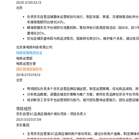
2020.012023.12
北京
负责京东自营店铺整体运营规划与执行，制定年度、季度、月度销售目标并分
年度销售额同比增长[X]%。
精准把握京东平台规则与流量机制，策划并执行各类促销活动（如618、双11
量增长[X]%。
优化店铺页面布局与商品详情页，提高转化率[X]%；维护客户关系，通过会员
北京某电商科技有限公司
快速发展电商企业
电商运营部
电商运营主管
团队管理
流程优化
2018.072019.12
北京
带领团队负责多个京东自营品牌店铺运营，制定运营策略，优化商品采购、库存
分析竞品数据，调整店铺定价策略与推广方案，使所负责品牌在京东平台市场份
培训新员工京东平台运营规则与技巧，提升团队整体运营能力，团队运营店铺平均
项目经历
京东自营3C品类店铺用户增长项目 - 项目负责人
2021.032021.09
京东集团
主导京东自营某3C品类店铺的用户增长项目，通过分析用户画像，制定精准