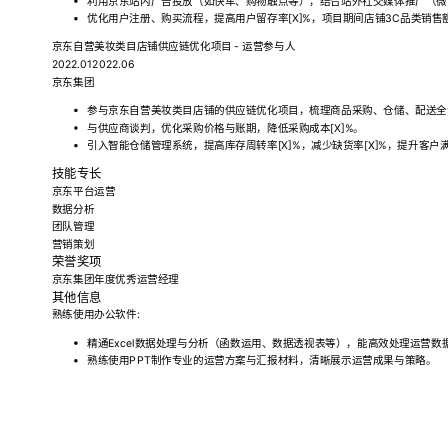
利用京东站内广告投放（如快车、购物触点等），结合站外社交媒体推广（微博
优化用户注册、购买流程，提高用户留存率[X]%，项目期间店铺3C品类销售额
京东自营美妆类目店铺供应链优化项目 - 运营参与人
2022.012022.06
京东集团
参与京东自营美妆类目店铺的供应链优化项目，梳理商品采购、仓储、配送全
与供应商谈判，优化采购价格与账期，降低采购成本[X]%。
引入智能仓储管理系统，提高库存周转率[X]%，减少缺货率[X]%，提升客户
技能专长
京东平台运营
数据分析
团队管理
营销策划
荣誉奖项
京东集团年度优秀运营经理
其他信息
熟练使用办公软件:
精通Excel数据处理与分析（函数运用、数据透视表等），能高效处理运营数
熟练使用PPT制作专业的运营方案与汇报材料，清晰展示运营成果与策略。