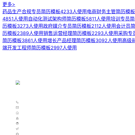
更多>
药品生产合规专员简历模板
4233人使用
电商财务主管简历模板
4851人使用
自动化测试架构师简历模板
5811人使用
培训专员简
历模板
3273人使用
政府媒介专员简历模板
2112人使用
会计员
历模板
2389人使用
销售运营经理简历模板
2293人使用
采购专
简历模板
3861人使用
增长产品经理简历模板
3092人使用
高级
端开发工程师简历模板
2997人使用
熊帅帅
13800000000
zhangwei@example.com
北京
30
男
京东自营运营经理
在职