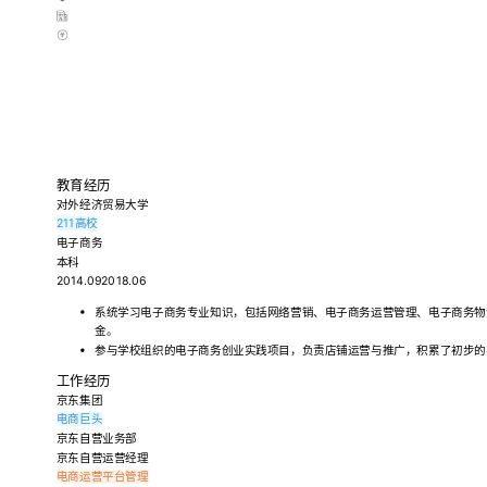
北京
20k-30k
个人总结
拥有[X]年京东自营运营经验，熟悉平台规则与流量玩法，擅长数据分析驱动运营决策
队管理能力，成功带领团队完成多个项目目标，培养出多名优秀运营人才。 对电商
制定针对性运营策略，助力店铺在竞争中脱颖而出。
教育经历
对外经济贸易大学
211高校
电子商务
本科
2014.092018.06
系统学习电子商务专业知识，包括网络营销、电子商务运营管理、电子商务物
金。
参与学校组织的电子商务创业实践项目，负责店铺运营与推广，积累了初步的
工作经历
京东集团
电商巨头
京东自营业务部
京东自营运营经理
电商运营
平台管理